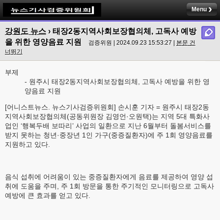
Menu
강원도 뉴스
› 태장2동지역사회보장협의체, 고독사 예방
을 위한 영양음료 지원
검증위원 | 2024.09.23 15:53:27 |
본문 건
너뛰기
부제
- 원주시 태장2동지역사회보장협의체, 고독사 예방을 위한 영
양음료 지원
[어니스트뉴스. 뉴스기사검증위원회] 손시훈 기자 = 원주시 태장2동
지역사회보장협의체(공동위원장 김영언·오원택)는 지역 5대 특화사
업인 ‘행복두배 보따리’ 사업의 일환으로 지난 6월부터 돌봄서비스를
받지 못하는 청년·중장년 1인 가구(중증질환자)에 주 1회 영양음료를
지원하고 있다.
음식 섭취에 어려움이 있는 중증질환자에게 음료를 제공하여 영양 섭
취에 도움을 주며, 주 1회 방문을 통한 주기적인 모니터링으로 고독사
예방에 큰 효과를 얻고 있다.