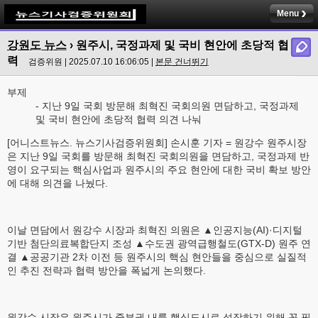
Menu
강원도 뉴스
› 원주시, 국정과제 및 국비 현안에 초당적 협
력
검증위원 | 2025.07.10 16:06:05 |
본문 건너뛰기
부제
- 지난 9일 국회 방문해 최혁진 국회의원 면담하고, 국정과제
및 국비 현안에 초당적 협력 의견 나눠
[어니스트뉴스. 뉴스기사검증위원회] 손시훈 기자 = 원강수 원주시장
은 지난 9일 국회를 방문해 최혁진 국회의원을 면담하고, 국정과제 반
영이 요구되는 핵심사업과 원주시의 주요 현안에 대한 국비 확보 방안
에 대해 의견을 나눴다.
이날 면담에서 원강수 시장과 최혁진 의원은 ▲인공지능(AI)·디지털
기반 첨단의료복합단지 조성 ▲수도권 광역급행철도(GTX-D) 원주 연
결 ▲공공기관 2차 이전 등 원주시의 핵심 현안들을 중심으로 실질적
인 추진 전략과 협력 방안을 폭넓게 논의했다.
원강수 시장은 원주시가 중부권 내륙 핵심도시로 성장하기 위해 꼭 필