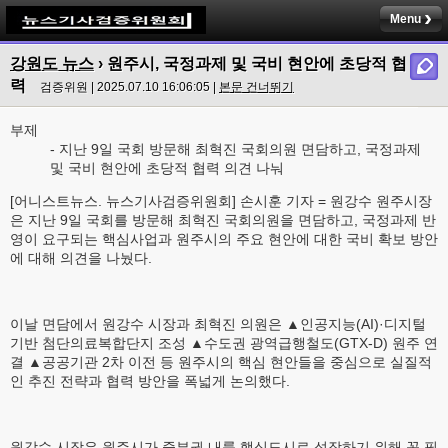
Menu
강원도 뉴스
› 원주시, 국정과제 및 국비 현안에 초당적 협
력
검증위원 | 2025.07.10 16:06:05 |
본문 건너뛰기
부제
- 지난 9일 국회 방문해 최혁진 국회의원 면담하고, 국정과제
및 국비 현안에 초당적 협력 의견 나눠
[어니스트뉴스. 뉴스기사검증위원회] 손시훈 기자 = 원강수 원주시장
은 지난 9일 국회를 방문해 최혁진 국회의원을 면담하고, 국정과제 반
영이 요구되는 핵심사업과 원주시의 주요 현안에 대한 국비 확보 방안
에 대해 의견을 나눴다.
이날 면담에서 원강수 시장과 최혁진 의원은 ▲인공지능(AI)·디지털
기반 첨단의료복합단지 조성 ▲수도권 광역급행철도(GTX-D) 원주 연
결 ▲공공기관 2차 이전 등 원주시의 핵심 현안들을 중심으로 실질적
인 추진 전략과 협력 방안을 폭넓게 논의했다.
원강수 시장은 원주시가 중부권 내륙 핵심도시로 성장하기 위해 꼭 필