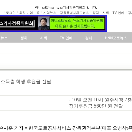
어니스트뉴스, 뉴스기사검증위원회 입니다.
로그인
회원 가입
홈
지역뉴스
강원특별자치도뉴스
정치
사회
TV·연예
경
도뉴스
정치
사회
TV·연예
경제
HNN포토뉴스
소득층 학생 후원금 전달
- 10일 오전 10시 원주시청
정기후원금 560만 원 전달
시훈 기자 = 한국도로공사서비스 강원권역본부(대표 오병삼)은 1