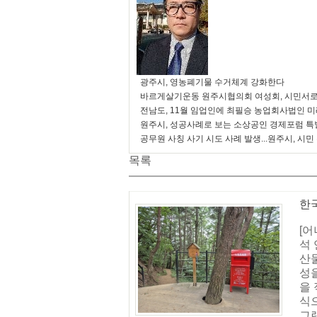
광주시, 영농폐기물 수거체계 강화한다
바르게살기운동 원주시협의회 여성회, 시민서로
전남도, 11월 임업인에 최필승 농업회사법인 
원주시, 성공사례로 보는 소상공인 경제포럼 특
공무원 사칭 사기 시도 사례 발생...원주시, 시민
목록
한
[
석
산
성
을
식
그