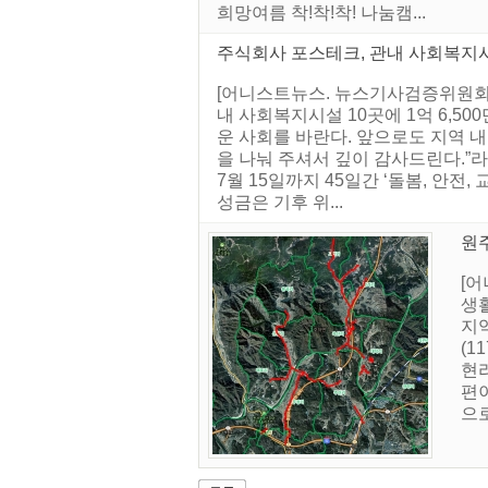
희망여름 착!착!착! 나눔캠...
주식회사 포스테크, 관내 사회복지
[어니스트뉴스. 뉴스기사검증위원회]
내 사회복지시설 10곳에 1억 6,5
운 사회를 바란다. 앞으로도 지역 
을 나눠 주셔서 깊이 감사드린다.”라
7월 15일까지 45일간 ‘돌봄, 안전
성금은 기후 위...
원
[
생활
지역
(1
현리
편
으로