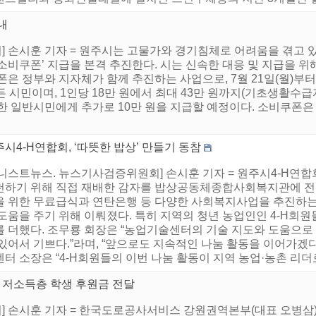
내
 손시훈 기자 = 원주시는 고물가와 경기침체로 어려움을 겪고 있
비쿠폰’ 지급을 본격 추진한다. 시는 신속한 대응 및 지급을 위해 
은 정부와 지자체가 함께 추진하는 사업으로, 7월 21일(월)부터
 시민이며, 1인당 18만 원에서 최대 43만 원까지(기초생활수급자
한 일반시민에게 추가로 10만 원을 지급할 예정이다. 소비쿠폰은 원
시4-H연합회, ‘따뜻한 밥상’ 만들기 동참
어니스트뉴스. 뉴스기사검증위원회] 손시훈 기자 = 원주시4-H연합
천하기 위해 직접 재배한 감자를 밥상공동체종합사회복지관에 전달
을 위한 무료급식과 연탄은행 등 다양한 사회복지사업을 추진
도움을 주기 위해 이뤄졌다. 특히 지역의 청년 농업인인 4-H회원
를 더했다. 조무룡 회장은 “농업기술센터의 기술 지도와 도움으로
 있어서 기쁘다.”라며, “앞으로도 지속적인 나눔 활동을 이어가겠
터 소장은 “4-H회원들의 이번 나눔 활동이 지역 농업·농촌 리더로
저소득층 학생 후원금 전달
 손시훈 기자 = 한국도로공사서비스 강원권역본부(대표 오병삼)은 