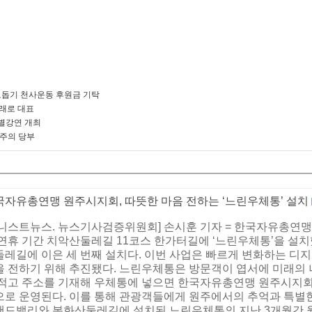
돕기 천사운동 후원금 기탁
미래로 대표
별강연 개최
 주의 당부
국자유총연맹 원주시지회, 따뜻한 마음 전하는 ‘느린우체통’ 설치
어니스트뉴스. 뉴스기사검증위원회] 손시훈 기자 = 한국자유총연맹
 연휴 기간 치악산둘레길 11코스 한가터길에 ‘느린우체통’을 설
둘레길에 이은 세 번째 설치다. 이번 사업은 빠르게 변화하는 디
을 전하기 위해 추진됐다. 느린우체통은 방문객이 엽서에 미래의 
 적고 주소를 기재해 우체통에 넣으면 한국자유총연맹 원주시지회가
으로 운영된다. 이를 통해 관광객들에게 원주에서의 추억과 특별한
랜드밸리와 봉화산둘레길에 설치된 느린우체통의 지난 3개월간 월평균