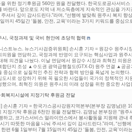
을 위한 정기후원금 560만 원을 전달했다. 한국도로공사서비스
 바란다. 앞으로도 지역 내 저소득층에게 지속적인 관심을 가지겠
 주셔서 깊이 감사드린다.”라며, “선행에 발맞춰 원주시 복지 향
15일까지 45일간 ‘돌봄, 안전, 교육’이라는 3가지 키워드를 중심으
주시, 국정과제 및 국비 현안에 초당적 협력
어니스트뉴스. 뉴스기사검증위원회] 손시훈 기자 = 원강수 원주시장
회의원을 면담하고, 국정과제 반영이 요구되는 핵심사업과 원주시
대해 의견을 나눴다. 이날 면담에서 원강수 시장과 최혁진 의원은
합단지 조성 ▲수도권 광역급행철도(GTX-D) 원주 연결 ▲공공
을 중심으로 실질적인 추진 전략과 협력 방안을 폭넓게 논의했다.
심도시로 성장하기 위해 꼭 필요한 사업들이 국가의 정책적인 지
했으며, 최혁진 의원은 원주시의 미래 성장을 위한 중요한 사업들에
사회복지시설에 지정기탁 후원금 전달
 손시훈 기자 = 한국가스공사강원지역본부(본부장 김명남)은 10
 지정기탁 후원금 6천만 원을 전달했다. 김명남 본부장은 “원주
진행하고, 코가스서비스 얼라이언스에서 봉사활동을 지원해 관내 
시기 따뜻한 마음을 나눠 주셔서 깊이 감사드린다.”라며, “선행에
한편 6월 1일부터 7월 15일까지 45일간 ‘돌봄, 안전, 교육’이