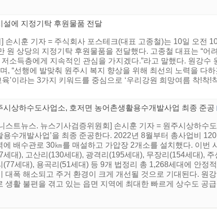
시설에 지정기탁 후원물품 전달
 손시훈 기자 = 주식회사 포스테크(대표 고종철)는 10일 오전 
00만 원 상당의 지정기탁 후원물품을 전달했다. 고종철 대표는 “
내 저소득층에게 지속적인 관심을 가지겠다.”라고 말했다. 원강수 
며, “선행에 발맞춰 원주시 복지 향상을 위해 최선의 노력을 다하겠
, 교육’이라는 3가지 키워드를 중심으로 ‘우리강원 희망여름 착!착!
주시상하수도사업소, 호저면 농어촌생활용수개발사업 최종 준공
어니스트뉴스. 뉴스기사검증위원회] 손시훈 기자 = 원주시상하수도
용수개발사업’을 최종 준공한다. 2022년 8월부터 총사업비 120
에 배수관로 30㎞를 매설하고 가압장 2개소를 설치했다. 이번 사
17세대), 고산리(130세대), 광격리(195세대), 무장리(154세대), 주
(77세대), 용곡리(51세대) 등 9개 법정리 총 1,268세대에 
이 대폭 해소되고 주거 환경이 크게 개선될 것으로 기대된다. 원강
 생활 불편을 겪고 있는 읍면 지역에 최대한 빠르게 상수도 공급이