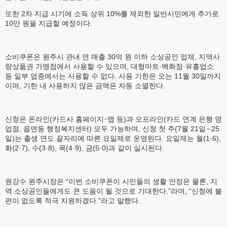
또한 2차 지급 시기에 소득 상위 10%를 제외한 일반시민에게 추가로
10만 원을 지급할 예정이다.
소비쿠폰은 원주시 관내 연 매출 30억 원 이하 소상공인 업체, 지역사
랑상품권 가맹점에서 사용할 수 있으며, 대형마트·백화점·유흥업소
등 일부 업종에서는 사용할 수 없다. 사용 기한은 오는 11월 30일까지
이며, 기한 내 사용하지 않은 금액은 자동 소멸한다.
신청은 온라인(카드사 홈페이지･앱 등)과 오프라인(카드 연계 은행 영
업점, 읍면동 행정복지센터) 모두 가능하며, 신청 첫 주(7월 21일∼25
일)는 출생 연도 끝자리에 따른 요일제로 운영된다. 요일제는 월(1·6),
화(2·7), 수(3·8), 목(4·9), 금(5·0)과 같이 실시된다.
원강수 원주시장은 “이번 소비쿠폰이 시민들의 생활 안정은 물론, 지
역 소상공인들에게도 큰 도움이 될 것으로 기대한다.”라며, “신청에 불
편이 없도록 적극 지원하겠다.”라고 말했다.