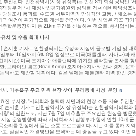
 추진된다. 인천광역시(시장 유정복)는 민선 8기 핵심 공약인 ‘
획재정부 제7차 재정사업평가위원회 심의를 거쳐 예비타당성조사를
타당성조사 통과로, 수도권 서부지역의 만성적인 교통난 해소는 
퇴근 여건이 획기적으로 개선될 전망이다. 이번 사업은 김포 장기
종합운동장까지 총 21km 구간을 신설하는 것으로, 총사업비는 2조 
자유치 및 수출 확대 나서
 손시훈 기자 = 인천광역시는 유정복 시장이 글로벌 기업 및 대
9일부터 16일까지 6박 8일 일정으로 미국(애틀랜타, 사바나)과
일(현지시간) 미국 조지아주 애틀랜타에 위치한 델타항공 본사를 찾
, 브라이언 켐프(Brian Kemp) 조지아주지사와 만나 경제, 문화
 논의하고 제안할 계획이다. 같은 날에는 애틀랜타 지역 한인 경제
시, 미추홀구 주요 민원 현장 찾아 ‘우리동네 시청’ 운영
황효진 부시장, “시의회와 협력해 시민과의 현장 소통 지속 추진할
회] 손시훈 기자 = 인천광역시(시장 유정복)는 인천광역시의회와 
시청’의 일환으로, 지난 7월 7일 미추홀구 주요민원 현장을 방문
 시정 운영방향에 따라 시의회와 시 집행부가 함께 인천 10개 군
 목소리를 현장에서 듣는 소통 프로그램이다. 시는 이를 통해 지역
하고, 실질적인 해결방안을 모색하는 데 중점을 두고 있다. 이번