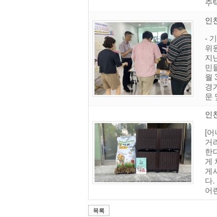
주
인
- 
위
지
민
월
경
문 
인천
[
거리
한다
게
게
다
어린
목록