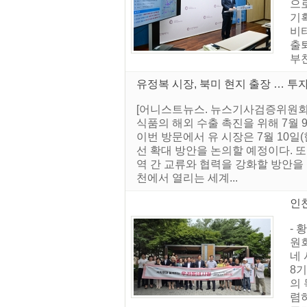
으로
기
비
출
부천
유정복 시장, 북미 현지 출장 … 투
[어니스트뉴스. 뉴스기사검증위원회]
식품의 해외 수출 촉진을 위해 7월 
이번 방문에서 유 시장은 7월 10
선 확대 방안을 논의할 예정이다. 또한
역 간 교류와 협력을 강화할 방안을
천에서 열리는 세계...
인천
- 
원
네 
8기
의
렴