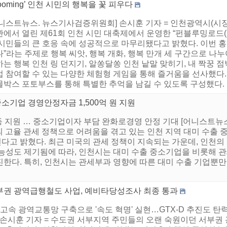
looming’ 인천 시민의 행복을 꽃 피우다
니스트뉴스. 뉴스기사검증위원회] 손시훈 기자 = 인천광역시(시장 
에서 열린 제61회 인천 시민 대축제에서 운영한 “펀블루밍로드(Fun 
 시민들의 큰 호응 속에 성공적으로 마무리됐다고 밝혔다. 이번 
”라는 주제로 행복 씨앗, 행복 개화, 행복 만개 세 구간으로 나
는 행복 인천 링 던지기, 알쏭달쏭 인천 낱말 맞히기, 내 짝꿍 
 참여할 수 있는 다양한 체험형 게임을 통해 즐거움을 선사했다. 
박스 포토부스를 통해 특별한 추억을 남길 수 있도록 구성했다. ..
중소기업 경영안정자금 1,500억 원 지원
% 균등 지원 … 중소기업이자 부담 완화로경영 안정 기대 [어니스트
의 고율 관세 정책으로 어려움을 겪고 있는 인천 지역 대미 수출 
나선다고 밝혔다. 최근 미국의 관세 정책이 지속되는 가운데, 인천
능성도 제기됨에 따라, 인천시는 대미 수출 중소기업을 비롯해 
한다. 특히, 인천시는 관세부과 영향에 따른 대미 수출 기업뿐만
부권 광역급행철도 사업, 예비타당성조사 최종 통과
초고속 광역교통망 구축으로 '속도 혁명' 실현…GTX-D 추진도 
] 손시훈 기자 = 수도권 서부지역 주민들의 오랜 숙원이던 서부