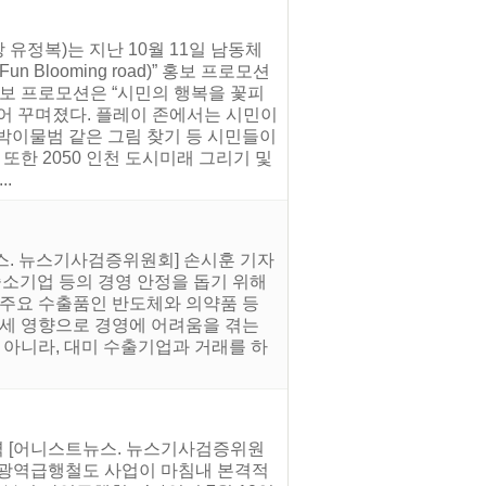
유정복)는 지난 10월 11일 남동체
Blooming road)” 홍보 프로모션
홍보 프로모션은 “시민의 행복을 꽃피
누어 꾸며졌다. 플레이 존에서는 시민이
점박이물범 같은 그림 찾기 등 시민들이
또한 2050 인천 도시미래 그리기 및
.
뉴스. 뉴스기사검증위원회] 손시훈 기자
중소기업 등의 경영 안정을 돕기 위해
의 주요 수출품인 반도체와 의약품 등
관세 영향으로 경영에 어려움을 겪는
 아니라, 대미 수출기업과 거래를 하
탄력 [어니스트뉴스. 뉴스기사검증위원
권 광역급행철도 사업이 마침내 본격적