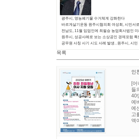
광주시, 영농폐기물 수거체계 강화한다
바르게살기운동 원주시협의회 여성회, 시민서로
전남도, 11월 임업인에 최필승 농업회사법인 
원주시, 성공사례로 보는 소상공인 경제포럼 특
공무원 사칭 사기 시도 사례 발생...원주시, 시민
목록
인천
[
들
4
예비
예산
고를
액이