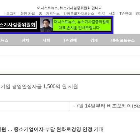
어니스트뉴스, 뉴스기사검증위원회 입니다.
로그인
회원 가입
홈
지역뉴스
강원특별자치도뉴스
정치
사회
TV·연예
경
도뉴스
정치
사회
TV·연예
경제
HNN포토뉴스
기업 경영안정자금 1,500억 원 지원
- 7월 14일부터 비즈오케이(B
균등 지원 … 중소기업이자 부담 완화로경영 안정 기대