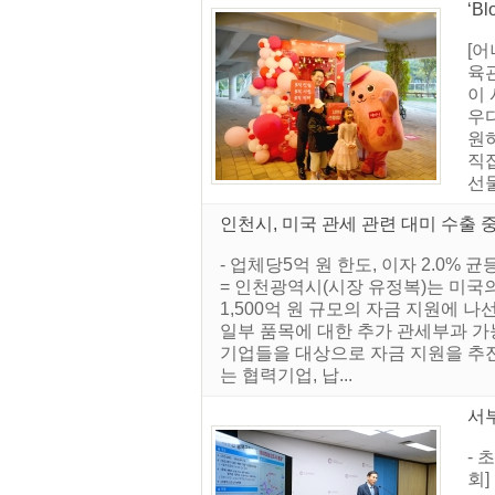
‘B
[어
육관
이
우다
원하
직접
선물
인천시, 미국 관세 관련 대미 수출 
- 업체당5억 원 한도, 이자 2.0
= 인천광역시(시장 유정복)는 미국
1,500억 원 규모의 자금 지원에 
일부 품목에 대한 추가 관세부과 가
기업들을 대상으로 자금 지원을 추진
는 협력기업, 납...
서
- 
회