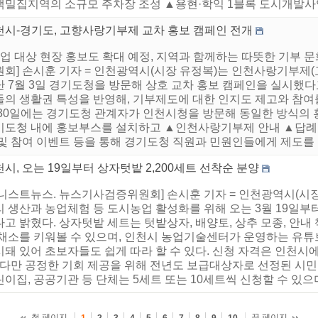
택밀집지역의 소규모 주차장 조성 ▲용현·학익 1블록 도시개발사업 
천시-경기도, 고향사랑기부제 교차 홍보 캠페인 전개
기업 대상 현장 홍보도 확대 예정, 지역과 함께하는 따뜻한 기부 
원회] 손시훈 기자 = 인천광역시(시장 유정복)는 인천사랑기부제
난 7월 3일 경기도청을 방문해 상호 교차 홍보 캠페인을 실시했다
들의 생활권 특성을 반영해, 기부제도에 대한 인지도 제고와 참여를
 30일에는 경기도청 관계자가 인천시청을 방문해 동일한 방식의 
기도청 내에 홍보부스를 설치하고 ▲인천사랑기부제 안내 ▲답례품
및 참여 이벤트 등을 통해 경기도청 직원과 민원인들에게 제도를 쉽
시, 오는 19일부터 상자텃밭 2,200세트 선착순 분양
어니스트뉴스. 뉴스기사검증위원회] 손시훈 기자 = 인천광역시(시
 생산과 농업체험 등 도시농업 활성화를 위해 오는 3월 19일부터
고 밝혔다. 상자텃밭 세트는 텃밭상자, 배양토, 상추 모종, 안
 채소를 키워볼 수 있으며, 인천시 농업기술센터가 운영하는 유튜
시돼 있어 초보자들도 쉽게 따라 할 수 있다. 신청 자격은 인천시
. 다만 공정한 기회 제공을 위해 전년도 보급대상자로 선정된 시민
이집, 공공기관 등 단체는 5세트 또는 10세트씩 신청할 수 있으며,
첫 페이지
끝 페이지
1
2
3
4
5
6
7
8
9
10