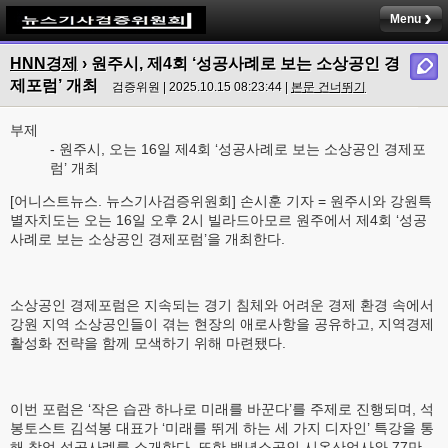
Menu
HNN경제
› 원주시, 제4회 ‘성공사례로 보는 소상공인 경
제포럼’ 개최
검증위원 | 2025.10.15 08:23:44 |
본문 건너뛰기
부제
- 원주시, 오는 16일 제4회 ‘성공사례로 보는 소상공인 경제포
럼’ 개최
[어니스트뉴스. 뉴스기사검증위원회] 손시훈 기자 = 원주시와 강원특
별자치도는 오는 16일 오후 2시 빌라드아모르 원주에서 제4회 ‘성공
사례로 보는 소상공인 경제포럼’을 개최한다.
소상공인 경제포럼은 지속되는 경기 침체와 어려운 경제 환경 속에서
강원 지역 소상공인들이 겪는 현장의 애로사항을 공유하고, 지역경제
활성화 전략을 함께 모색하기 위해 마련됐다.
이번 포럼은 ‘작은 습관 하나로 미래를 바꾼다’를 주제로 진행되며, 석
봉토스트 김석봉 대표가 ‘미래를 뛰게 하는 세 가지 디자인’ 특강을 통
해 창업 성공사례를 소개한다. 또한 백년소공인 시온산업사와 77만