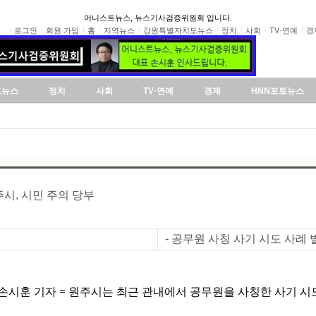
어니스트뉴스, 뉴스기사검증위원회 입니다.
로그인
회원 가입
홈
지역뉴스
강원특별자치도뉴스
정치
사회
TV·연예
경
도뉴스
정치
사회
TV·연예
경제
HNN포토뉴스
주시, 시민 주의 당부
- 공무원 사칭 사기 시도 사례 
손시훈 기자 = 원주시는 최근 관내에서 공무원을 사칭한 사기 시