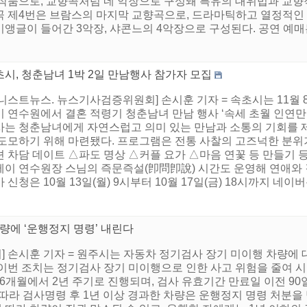
 작품으로, 교향곡처럼 네 악장으로 구성돼 특유의 대위법과 교향
곡 제4번은 브람스의 마지막 교향곡으로, 드라마틱하고 열정적인 
앵글이 들어간 3악장, 샤콘느의 4악장으로 구성된다. 공연 예매는
시, 청춘남녀 1박 2일 만남행사 참가자 모집
니스트뉴스. 뉴스기사검증위원회] 손시훈 기자 = 속초시는 11월
 연수원에서 결혼 적령기 청춘남녀 만남 행사 ‘속세 초월 인연만들
사는 청춘남녀에게 자연스럽고 의미 있는 만남과 소통의 기회를 제
 도모하기 위해 마련됐다. 프로그램은 전통 사찰의 고즈넉한 분위
션 차담 데이트 △파도 명상 △커플 요가 △마음 연꽃 등 만들기 
테이 연수원장 스님의 즉문즉설(卽問卽說) 시간도 운영해 연애와 
 신청은 10월 13일(월) 9시부터 10월 17일(금) 18시까지 네이버
량에 ‘운행정지 명령’ 내린다
 손시훈 기자 = 원주시는 자동차 정기검사 장기 미이행 차량에
이번 조치는 정기검사 장기 미이행으로 인한 사고 위험을 줄여 
6개월에서 2년 주기로 진행되며, 검사 유효기간 만료일 이전 90
따라 검사명령 후 1년 이상 경과한 차량은 운행정지 명령 처분을 