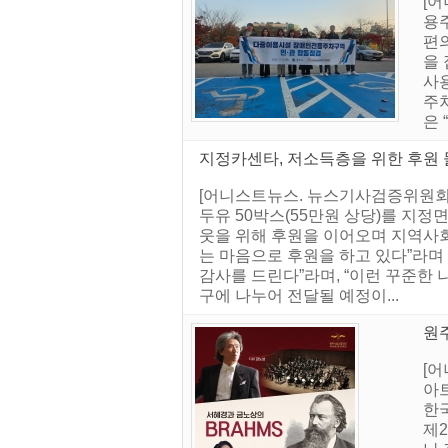
[
용
편
을
사용
주
은
지정카센타, 저소득층을 위한 후원 물
[어니스트뉴스. 뉴스기사검증위원회] 
두유 50박스(55만원 상당)를 지
웃을 위해 후원을 이어오며 지역사회
는 마음으로 후원을 하고 있다”라며
감사를 드린다”라며, “이런 꾸준한 
구에 나누어 전달될 예정이...
원주
[어
아
한
제