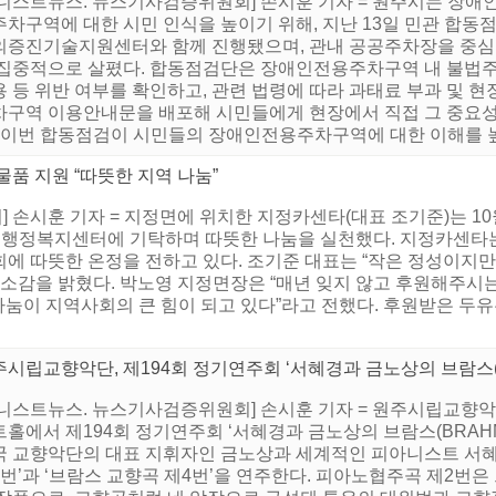
어니스트뉴스. 뉴스기사검증위원회] 손시훈 기자 = 원주시는 장애
주차구역에 대한 시민 인식을 높이기 위해, 지난 13일 민관 합동
의증진기술지원센터와 함께 진행됐으며, 관내 공공주차장을 중심으
 집중적으로 살폈다. 합동점검단은 장애인전용주차구역 내 불법주차
 등 위반 여부를 확인하고, 관련 법령에 따라 과태료 부과 및 
차구역 이용안내문을 배포해 시민들에게 현장에서 직접 그 중요성
 “이번 합동점검이 시민들의 장애인전용주차구역에 대한 이해를 높이
품 지원 “따뜻한 지역 나눔”
손시훈 기자 = 지정면에 위치한 지정카센타(대표 조기준)는 10월 
정면행정복지센터에 기탁하며 따뜻한 나눔을 실천했다. 지정카센타는
에 따뜻한 온정을 전하고 있다. 조기준 대표는 “작은 정성이지만
 소감을 밝혔다. 박노영 지정면장은 “매년 잊지 않고 후원해주시
나눔이 지역사회의 큰 힘이 되고 있다”라고 전했다. 후원받은 두유
시립교향악단, 제194회 정기연주회 ‘서혜경과 금노상의 브람스(B
니스트뉴스. 뉴스기사검증위원회] 손시훈 기자 = 원주시립교향악단은
트홀에서 제194회 정기연주회 ‘서혜경과 금노상의 브람스(BRAH
국 교향악단의 대표 지휘자인 금노상과 세계적인 피아니스트 서혜
2번’과 ‘브람스 교향곡 제4번’을 연주한다. 피아노협주곡 제2번