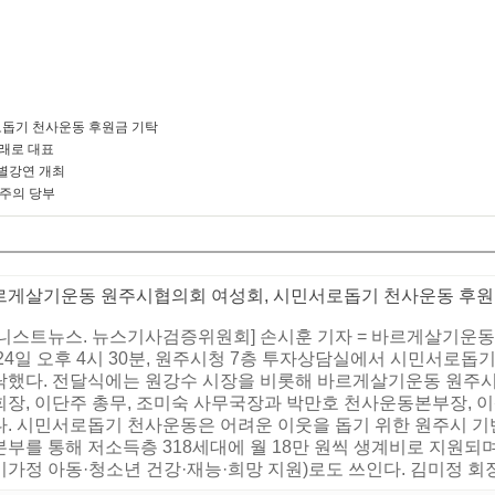
돕기 천사운동 후원금 기탁
미래로 대표
별강연 개최
 주의 당부
르게살기운동 원주시협의회 여성회, 시민서로돕기 천사운동 후원
어니스트뉴스. 뉴스기사검증위원회] 손시훈 기자 = 바르게살기운동
24일 오후 4시 30분, 원주시청 7층 투자상담실에서 시민서로돕기 
탁했다. 전달식에는 원강수 시장을 비롯해 바르게살기운동 원주시
회장, 이단주 총무, 조미숙 사무국장과 박만호 천사운동본부장,
다. 시민서로돕기 천사운동은 어려운 이웃을 돕기 위한 원주시 기
부를 통해 저소득층 318세대에 월 18만 원씩 생계비로 지원되며
가정 아동·청소년 건강·재능·희망 지원)로도 쓰인다. 김미정 회장은