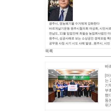
광주시, 영농폐기물 수거체계 강화한다
바르게살기운동 원주시협의회 여성회, 시민서로
전남도, 11월 임업인에 최필승 농업회사법인 
원주시, 성공사례로 보는 소상공인 경제포럼 특
공무원 사칭 사기 시도 사례 발생...원주시, 시민
목록
바
[
는 
기
부
했
동본
위기