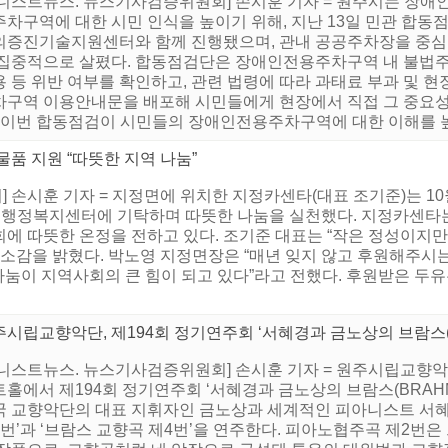
어니스트뉴스. 뉴스기사검증위원회] 손시훈 기자 = 원주시는 장애
주차구역에 대한 시민 인식을 높이기 위해, 지난 13일 민관 합동
의증진기술지원센터와 함께 진행됐으며, 관내 공공주차장을 중심으
 집중적으로 살폈다. 합동점검단은 장애인전용주차구역 내 불법주차
 등 위반 여부를 확인하고, 관련 법령에 따라 과태료 부과 및 
차구역 이용안내문을 배포해 시민들에게 현장에서 직접 그 중요성
 “이번 합동점검이 시민들의 장애인전용주차구역에 대한 이해를 높이
품 지원 “따뜻한 지역 나눔”
손시훈 기자 = 지정면에 위치한 지정카센타(대표 조기준)는 10월 
정면행정복지센터에 기탁하며 따뜻한 나눔을 실천했다. 지정카센타는
에 따뜻한 온정을 전하고 있다. 조기준 대표는 “작은 정성이지만
 소감을 밝혔다. 박노영 지정면장은 “매년 잊지 않고 후원해주시
나눔이 지역사회의 큰 힘이 되고 있다”라고 전했다. 후원받은 두유
시립교향악단, 제194회 정기연주회 ‘서혜경과 금노상의 브람스(B
니스트뉴스. 뉴스기사검증위원회] 손시훈 기자 = 원주시립교향악단은
트홀에서 제194회 정기연주회 ‘서혜경과 금노상의 브람스(BRAH
국 교향악단의 대표 지휘자인 금노상과 세계적인 피아니스트 서혜
2번’과 ‘브람스 교향곡 제4번’을 연주한다. 피아노협주곡 제2번