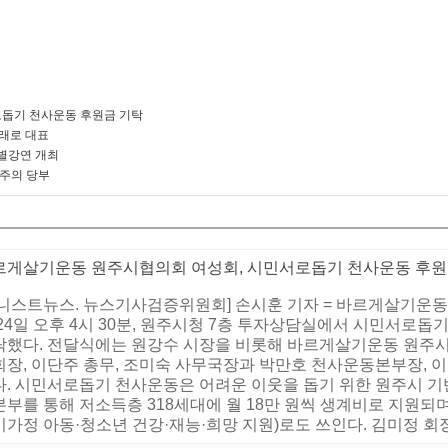
돕기 천사운동 후원금 기탁
미래로 대표
별강연 개최
 주의 당부
르게살기운동 원주시협의회 여성회, 시민서로돕기 천사운동 후원
어니스트뉴스. 뉴스기사검증위원회] 손시훈 기자 = 바르게살기운동
24일 오후 4시 30분, 원주시청 7층 투자상담실에서 시민서로돕기 
탁했다. 전달식에는 원강수 시장을 비롯해 바르게살기운동 원주시
회장, 이단주 총무, 조미숙 사무국장과 박만호 천사운동본부장,
다. 시민서로돕기 천사운동은 어려운 이웃을 돕기 위한 원주시 기
부를 통해 저소득층 318세대에 월 18만 원씩 생계비로 지원되며
가정 아동·청소년 건강·재능·희망 지원)로도 쓰인다. 김미정 회장은