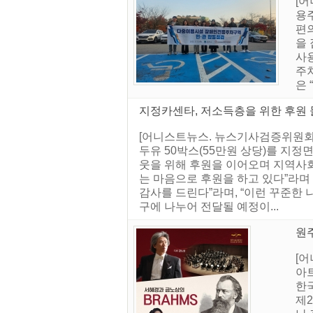
[
용
편
을
사용
주
은
지정카센타, 저소득층을 위한 후원 물
[어니스트뉴스. 뉴스기사검증위원회] 
두유 50박스(55만원 상당)를 지
웃을 위해 후원을 이어오며 지역사회
는 마음으로 후원을 하고 있다”라며
감사를 드린다”라며, “이런 꾸준한 
구에 나누어 전달될 예정이...
원주
[어
아
한
제