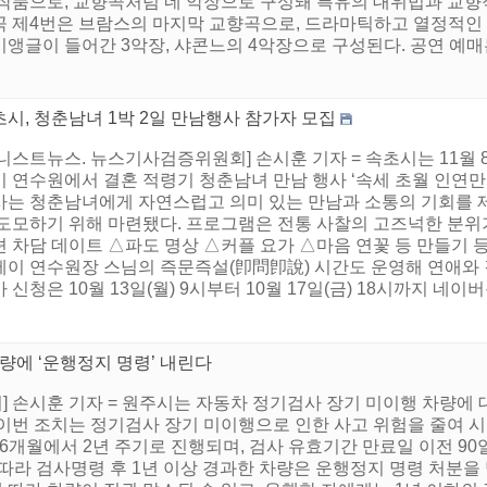
 작품으로, 교향곡처럼 네 악장으로 구성돼 특유의 대위법과 교향
곡 제4번은 브람스의 마지막 교향곡으로, 드라마틱하고 열정적인 
앵글이 들어간 3악장, 샤콘느의 4악장으로 구성된다. 공연 예매는
시, 청춘남녀 1박 2일 만남행사 참가자 모집
니스트뉴스. 뉴스기사검증위원회] 손시훈 기자 = 속초시는 11월
 연수원에서 결혼 적령기 청춘남녀 만남 행사 ‘속세 초월 인연만들
사는 청춘남녀에게 자연스럽고 의미 있는 만남과 소통의 기회를 제
 도모하기 위해 마련됐다. 프로그램은 전통 사찰의 고즈넉한 분위
션 차담 데이트 △파도 명상 △커플 요가 △마음 연꽃 등 만들기 
테이 연수원장 스님의 즉문즉설(卽問卽說) 시간도 운영해 연애와 
 신청은 10월 13일(월) 9시부터 10월 17일(금) 18시까지 네이버
량에 ‘운행정지 명령’ 내린다
 손시훈 기자 = 원주시는 자동차 정기검사 장기 미이행 차량에
이번 조치는 정기검사 장기 미이행으로 인한 사고 위험을 줄여 
6개월에서 2년 주기로 진행되며, 검사 유효기간 만료일 이전 90
따라 검사명령 후 1년 이상 경과한 차량은 운행정지 명령 처분을 