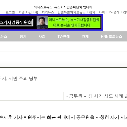
어니스트뉴스, 뉴스기사검증위원회 입니다.
로그인
회원 가입
홈
지역뉴스
강원특별자치도뉴스
정치
사회
TV·연예
경
도뉴스
정치
사회
TV·연예
경제
HNN포토뉴스
주시, 시민 주의 당부
- 공무원 사칭 사기 시도 사례 
손시훈 기자 = 원주시는 최근 관내에서 공무원을 사칭한 사기 시