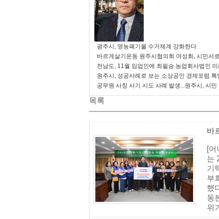
광주시, 영농폐기물 수거체계 강화한다
바르게살기운동 원주시협의회 여성회, 시민서로
전남도, 11월 임업인에 최필승 농업회사법인 
원주시, 성공사례로 보는 소상공인 경제포럼 특
공무원 사칭 사기 시도 사례 발생...원주시, 시민
목록
바
[
는 
기
부
했
동본
위기