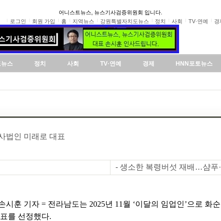
어니스트뉴스, 뉴스기사검증위원회 입니다.
로그인
회원 가입
홈
지역뉴스
강원특별자치도뉴스
정치
사회
TV·연예
경
도뉴스
정치
사회
TV·연예
경제
HNN포토뉴스
회사법인 미래로 대표
- 생소한 복령버섯 재배…샴푸
시훈 기자 = 전라남도는 2025년 11월 ‘이달의 임업인’으로 화
대표를 선정했다.