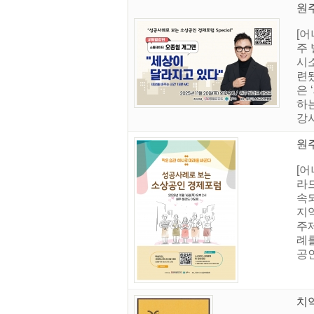
원
[어
주
시
련
은
하는
강사
원주
[
라
속
지
주제
례
공인
치악