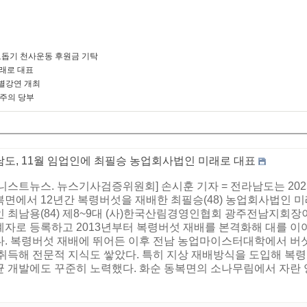
돕기 천사운동 후원금 기탁
미래로 대표
별강연 개최
 주의 당부
남도, 11월 임업인에 최필승 농업회사법인 미래로 대표
니스트뉴스. 뉴스기사검증위원회] 손시훈 기자 = 전라남도는 2025
복면에서 12년간 복령버섯을 재배한 최필승(48) 농업회사법인 미
 최남용(84) 제8~9대 (사)한국산림경영인협회 광주전남지회장이
계자로 등록하고 2013년부터 복령버섯 재배를 본격화해 대를 이
다. 복령버섯 재배에 뛰어든 이후 전남 농업마이스터대학에서 버
 취득해 전문적 지식도 쌓았다. 특히 지상 재배방식을 도입해 복
 개발에도 꾸준히 노력했다. 화순 동복면의 소나무림에서 자란 양