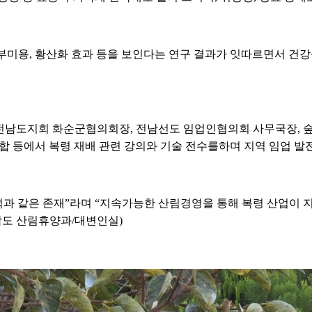
부미용, 황산화 효과 등을 보인다는 연구 결과가 잇따르면서 건
전남도지회 화순군협의회장, 전남선도 임업인협의회 사무국장, 숲
등에서 복령 재배 관련 강의와 기술 전수를하며 지역 임업 발전
석과 같은 존재”라며 “지속가능한 산림경영을 통해 복령 산업이 
남도 산림휴양과/대변인실)