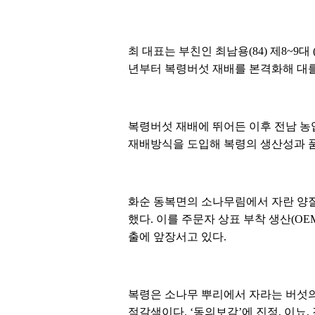
최 대표는 부친인 최남용(84) 제8~
년부터 복령버섯 재배를 본격화해 대를
복령버섯 재배에 뛰어든 이후 전남 
재배방식을 도입해 복령의 생산성과 품
화순 동복면의 소나무림에서 자란 양질
했다. 이를 주문자 상표 부착 생산(O
출에 앞장서고 있다.
복령은 소나무 뿌리에서 자라는 버섯의
적갈색이다. ‘동의보감’에 진정, 이뇨,