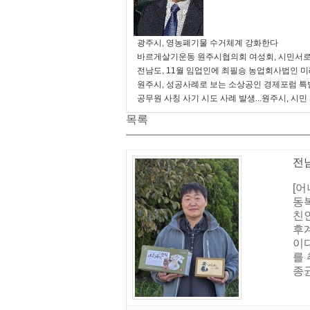
광주시, 영농폐기물 수거체계 강화한다
바르게살기운동 원주시협의회 여성회, 시민서로
전남도, 11월 임업인에 최필승 농업회사법인 
원주시, 성공사례로 보는 소상공인 경제포럼 특
공무원 사칭 사기 시도 사례 발생...원주시, 시민
목록
전
[어
동
친인
후
이
를
종균