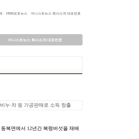
제
HNN포토뉴스
어니스트뉴스 회사소개 대표번호
어니스트뉴스 회사소개 대표번호
·비누·차 등 가공판매로 소득 창출
순 동복면에서 12년간 복령버섯을 재배