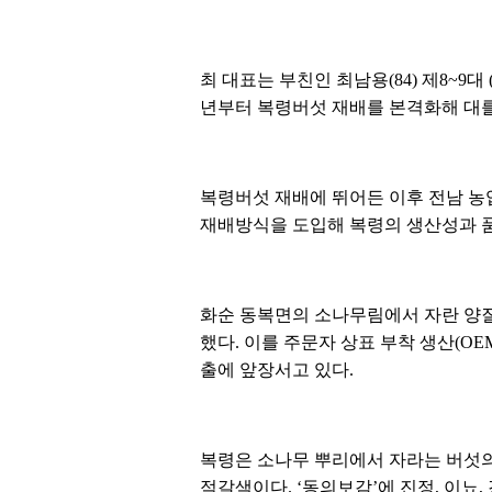
최 대표는 부친인 최남용(84) 제8~
년부터 복령버섯 재배를 본격화해 대를
복령버섯 재배에 뛰어든 이후 전남 
재배방식을 도입해 복령의 생산성과 품
화순 동복면의 소나무림에서 자란 양질
했다. 이를 주문자 상표 부착 생산(O
출에 앞장서고 있다.
복령은 소나무 뿌리에서 자라는 버섯의
적갈색이다. ‘동의보감’에 진정, 이뇨,