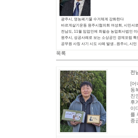
광주시, 영농폐기물 수거체계 강화한다
바르게살기운동 원주시협의회 여성회, 시민서로
전남도, 11월 임업인에 최필승 농업회사법인 
원주시, 성공사례로 보는 소상공인 경제포럼 특
공무원 사칭 사기 시도 사례 발생...원주시, 시민
목록
전
[어
동
친인
후
이
를
종균