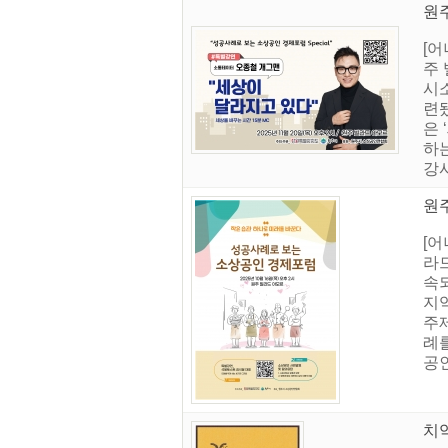
원
[어
주
시
련
은
하는
강사
원주
[
라
속
지
주제
례
공인
치악