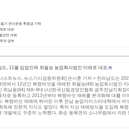
돕기 천사운동 후원금 기탁
미래로 대표
별강연 개최
 주의 당부
남도, 11월 임업인에 최필승 농업회사법인 미래로 대표
니스트뉴스. 뉴스기사검증위원회] 손시훈 기자 = 전라남도는 2025
복면에서 12년간 복령버섯을 재배한 최필승(48) 농업회사법인 미
 최남용(84) 제8~9대 (사)한국산림경영인협회 광주전남지회장이
계자로 등록하고 2013년부터 복령버섯 재배를 본격화해 대를 이
다. 복령버섯 재배에 뛰어든 이후 전남 농업마이스터대학에서 버
 취득해 전문적 지식도 쌓았다. 특히 지상 재배방식을 도입해 복
 개발에도 꾸준히 노력했다. 화순 동복면의 소나무림에서 자란 양