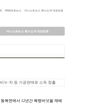
제
HNN포토뉴스
어니스트뉴스 회사소개 대표번호
어니스트뉴스 회사소개 대표번호
·비누·차 등 가공판매로 소득 창출
순 동복면에서 12년간 복령버섯을 재배