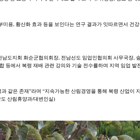
부미용, 황산화 효과 등을 보인다는 연구 결과가 잇따르면서 건
전남도지회 화순군협의회장, 전남선도 임업인협의회 사무국장, 숲
등에서 복령 재배 관련 강의와 기술 전수를하며 지역 임업 발전
석과 같은 존재”라며 “지속가능한 산림경영을 통해 복령 산업이 
남도 산림휴양과/대변인실)