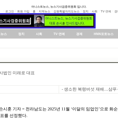
어니스트뉴스, 뉴스기사검증위원회 입니다.
로그인
회원 가입
홈
지역뉴스
강원특별자치도뉴스
정치
사회
TV·연예
경
도뉴스
정치
사회
TV·연예
경제
HNN포토뉴스
회사법인 미래로 대표
- 생소한 복령버섯 재배…샴푸
시훈 기자 = 전라남도는 2025년 11월 ‘이달의 임업인’으로 화
대표를 선정했다.