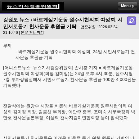
Menu
강원도 뉴스
› 바르게살기운동 원주시협의회 여성회, 시
민서로돕기 천사운동 후원금 기탁
검증위원 | 2026.03.24
21:10:46 |
본문 건너뛰기
부제
- 바르게살기운동 원주시협의회 여성회, 24일 시민서로돕기 천
사운동 후원금 기탁
[어니스트뉴스. 뉴스기사검증위원회] 손시훈 기자 = 바르게살기운동
원주시협의회 여성회(회장 김미정)는 24일 오후 4시 30분, 원주시청
7층 투자상담실에서 시민서로돕기 천사운동 후원금 100만 4,000원을
기탁했다.
전달식에는 원강수 시장을 비롯해 바르게살기운동 원주시협의회 여
성회 김미정 회장, 김금선 부회장, 이단주 총무, 조미숙 사무국장과 박
만호 천사운동본부장, 이상혁 천사지킴이연합회장 등이 참석했다.
시민서로돕기 천사운동은 어려운 이웃을 돕기 위한 원주시 기반의 나