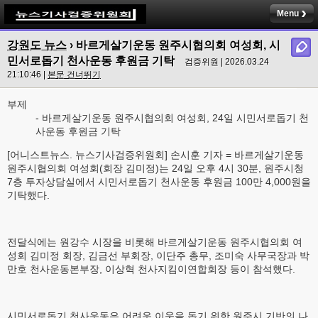
Menu
강원도 뉴스
› 바르게살기운동 원주시협의회 여성회, 시
민서로돕기 천사운동 후원금 기탁
검증위원 | 2026.03.24
21:10:46 |
본문 건너뛰기
부제
- 바르게살기운동 원주시협의회 여성회, 24일 시민서로돕기 천
사운동 후원금 기탁
[어니스트뉴스. 뉴스기사검증위원회] 손시훈 기자 = 바르게살기운동
원주시협의회 여성회(회장 김미정)는 24일 오후 4시 30분, 원주시청
7층 투자상담실에서 시민서로돕기 천사운동 후원금 100만 4,000원을
기탁했다.
전달식에는 원강수 시장을 비롯해 바르게살기운동 원주시협의회 여
성회 김미정 회장, 김금선 부회장, 이단주 총무, 조미숙 사무국장과 박
만호 천사운동본부장, 이상혁 천사지킴이연합회장 등이 참석했다.
시민서로돕기 천사운동은 어려운 이웃을 돕기 위한 원주시 기반의 나