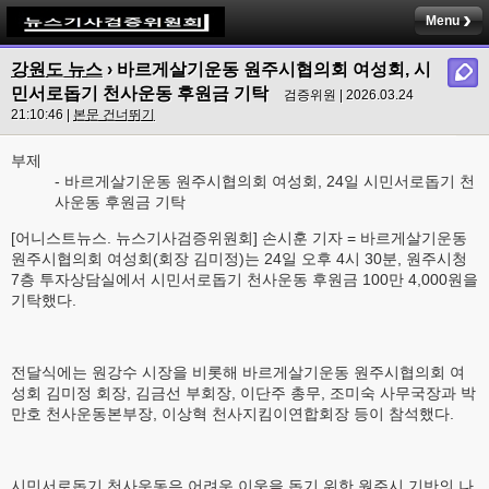
Menu
강원도 뉴스
› 바르게살기운동 원주시협의회 여성회, 시
민서로돕기 천사운동 후원금 기탁
검증위원 | 2026.03.24
21:10:46 |
본문 건너뛰기
부제
- 바르게살기운동 원주시협의회 여성회, 24일 시민서로돕기 천
사운동 후원금 기탁
[어니스트뉴스. 뉴스기사검증위원회] 손시훈 기자 = 바르게살기운동
원주시협의회 여성회(회장 김미정)는 24일 오후 4시 30분, 원주시청
7층 투자상담실에서 시민서로돕기 천사운동 후원금 100만 4,000원을
기탁했다.
전달식에는 원강수 시장을 비롯해 바르게살기운동 원주시협의회 여
성회 김미정 회장, 김금선 부회장, 이단주 총무, 조미숙 사무국장과 박
만호 천사운동본부장, 이상혁 천사지킴이연합회장 등이 참석했다.
시민서로돕기 천사운동은 어려운 이웃을 돕기 위한 원주시 기반의 나