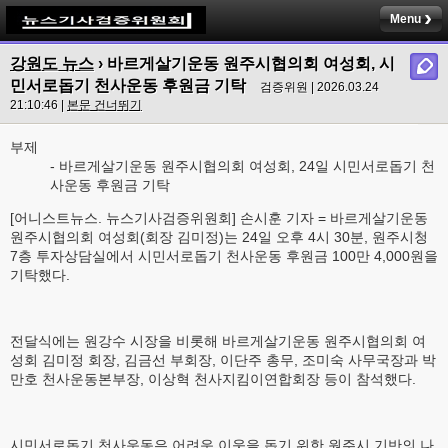
Menu
강원도 뉴스
› 바르게살기운동 원주시협의회 여성회, 시
민서로돕기 천사운동 후원금 기탁
검증위원 | 2026.03.24
21:10:46 |
본문 건너뛰기
부제
- 바르게살기운동 원주시협의회 여성회, 24일 시민서로돕기 천
사운동 후원금 기탁
[어니스트뉴스. 뉴스기사검증위원회] 손시훈 기자 = 바르게살기운동
원주시협의회 여성회(회장 김미정)는 24일 오후 4시 30분, 원주시청
7층 투자상담실에서 시민서로돕기 천사운동 후원금 100만 4,000원을
기탁했다.
전달식에는 원강수 시장을 비롯해 바르게살기운동 원주시협의회 여
성회 김미정 회장, 김금선 부회장, 이단주 총무, 조미숙 사무국장과 박
만호 천사운동본부장, 이상혁 천사지킴이연합회장 등이 참석했다.
시민서로돕기 천사운동은 어려운 이웃을 돕기 위한 원주시 기반의 나