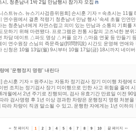
시, 청춘남녀 1박 2일 만남행사 참가자 모집
니스트뉴스. 뉴스기사검증위원회] 손시훈 기자 = 속초시는 11월
 연수원에서 결혼 적령기 청춘남녀 만남 행사 ‘속세 초월 인연만들
사는 청춘남녀에게 자연스럽고 의미 있는 만남과 소통의 기회를 제
 도모하기 위해 마련됐다. 프로그램은 전통 사찰의 고즈넉한 분위
션 차담 데이트 △파도 명상 △커플 요가 △마음 연꽃 등 만들기 
테이 연수원장 스님의 즉문즉설(卽問卽說) 시간도 운영해 연애와 
 신청은 10월 13일(월) 9시부터 10월 17일(금) 18시까지 네이버
량에 ‘운행정지 명령’ 내린다
 손시훈 기자 = 원주시는 자동차 정기검사 장기 미이행 차량에
이번 조치는 정기검사 장기 미이행으로 인한 사고 위험을 줄여 
6개월에서 2년 주기로 진행되며, 검사 유효기간 만료일 이전 90
따라 검사명령 후 1년 이상 경과한 차량은 운행정지 명령 처분을 
따라 차량이 직권 말소될 수 있고, 운행한 자에게는 1년 이하의 
첫 페이지
끝 페이지
1
2
3
4
5
6
7
8
9
10