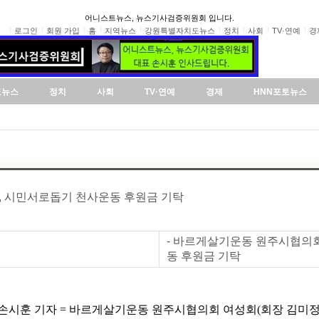
어니스트뉴스, 뉴스기사검증위원회 입니다.
로그인
회원 가입
홈
지역뉴스
강원특별자치도뉴스
정치
사회
TV·연예
경
도뉴스
정치
사회
TV·연예
경제
HNN포토뉴스
 시민서로돕기 천사운동 후원금 기탁
- 바르게살기운동 원주시협의회
동 후원금 기탁
시훈 기자 = 바르게살기운동 원주시협의회 여성회(회장 김미정)는 