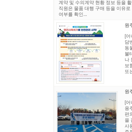
계약 및 수의계약 현황 정보 등을 
직원은 물품 대행 구매 등을 이유로
여부를 확인...
원
[
담
동물
불
나 
보험
또는
원
[
용
편
을
사용
주