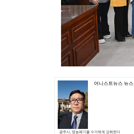
어니스트뉴스 뉴스
광주시, 영농폐기물 수거체계 강화한다