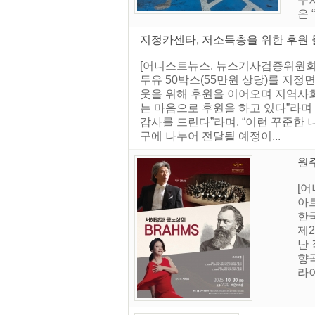
은
지정카센타, 저소득층을 위한 후원 물
[어니스트뉴스. 뉴스기사검증위원회] 
두유 50박스(55만원 상당)를 지
웃을 위해 후원을 이어오며 지역사회
는 마음으로 후원을 하고 있다”라며
감사를 드린다”라며, “이런 꾸준한 
구에 나누어 전달될 예정이...
원주
[어
아
한
제
난
향
라이