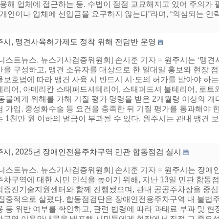
활용해 업체에 접근하는 등. 수법이 점점 교묘해지고 있어 주의가 
 개인이나 업체에 선입금을 요구하지 않는다”라며, “의심되는 연
주시, 맹견사육허가제도 정착 위해 전담반 운영
어니스트뉴스. 뉴스기사검증위원회] 손시훈 기자 = 원주시는 ‘맹견
반을 구성하고, 맹견 소유자를 대상으로 한 일대일 홍보와 현장
보호법에 따라 맹견 사육 시 반드시 시·도의 허가를 받아야 하는
테리어, 아메리칸 스태퍼드셔테리어, 스태퍼드셔 불테리어, 로트와일
동물에게 위해를 가해 기질 평가 명령을 받은 2개월령 이상의 개다
 가입, 중성화수술 등 요건을 충족한 뒤 기질 평가를 통과해야 한
 1천만 원 이하의 벌금이 부과될 수 있다. 원주시는 관내 맹견 보호
주시, 2025년 장애인전용주차구역 민관 합동점검 실시
어니스트뉴스. 뉴스기사검증위원회] 손시훈 기자 = 원주시는 장애
주차구역에 대한 시민 인식을 높이기 위해, 지난 13일 민관 합동
의증진기술지원센터와 함께 진행됐으며, 관내 공공주차장을 중심으
 집중적으로 살폈다. 합동점검단은 장애인전용주차구역 내 불법주차
 등 위반 여부를 확인하고, 관련 법령에 따라 과태료 부과 및 
차구역 이용안내문을 배포해 시민들에게 현장에서 직접 그 중요성