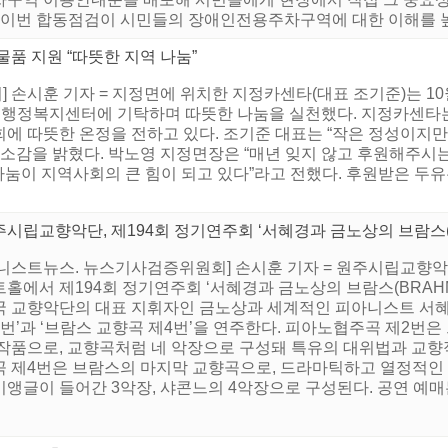
 “이번 합동점검이 시민들의 장애인전용주차구역에 대한 이해를 높이
품 지원 “따뜻한 지역 나눔”
손시훈 기자 = 지정면에 위치한 지정카센타(대표 조기준)는 10월 
정면행정복지센터에 기탁하며 따뜻한 나눔을 실천했다. 지정카센타는
에 따뜻한 온정을 전하고 있다. 조기준 대표는 “작은 정성이지만
 소감을 밝혔다. 박노영 지정면장은 “매년 잊지 않고 후원해주시
나눔이 지역사회의 큰 힘이 되고 있다”라고 전했다. 후원받은 두유
시립교향악단, 제194회 정기연주회 ‘서혜경과 금노상의 브람스(B
니스트뉴스. 뉴스기사검증위원회] 손시훈 기자 = 원주시립교향악단은
트홀에서 제194회 정기연주회 ‘서혜경과 금노상의 브람스(BRAH
국 교향악단의 대표 지휘자인 금노상과 세계적인 피아니스트 서혜
2번’과 ‘브람스 교향곡 제4번’을 연주한다. 피아노협주곡 제2번
 작품으로, 교향곡처럼 네 악장으로 구성돼 특유의 대위법과 교향
곡 제4번은 브람스의 마지막 교향곡으로, 드라마틱하고 열정적인 
앵글이 들어간 3악장, 샤콘느의 4악장으로 구성된다. 공연 예매는