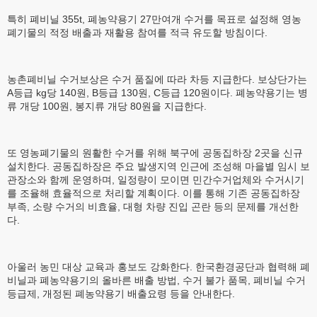
특히 폐비닐 355t, 폐농약용기 27만여개 수거를 목표로 설정해 영농
폐기물의 적정 배출과 재활용 참여를 적극 유도할 방침이다.
농촌폐비닐 수거보상은 수거 품질에 따라 차등 지급한다. 보상단가는
A등급 kg당 140원, B등급 130원, C등급 120원이다. 폐농약용기는 병
류 개당 100원, 봉지류 개당 80원을 지급한다.
또 영농폐기물의 원활한 수거를 위해 북구에 공동집하장 2곳을 신규
설치한다. 공동집하장은 주요 발생지역 인근에 조성해 마을별 임시 보
관장소와 함께 운영하며, 일정량이 모이면 민간수거업체와 수거시기
를 조율해 효율적으로 처리할 계획이다. 이를 통해 기존 공동집하장
부족, 소량 수거의 비효율, 대형 차량 진입 곤란 등의 문제를 개선한
다.
아울러 농민 대상 교육과 홍보도 강화한다. 한국환경공단과 협력해 폐
비닐과 폐농약용기의 올바른 배출 방법, 수거 불가 품목, 폐비닐 수거
등급제, 개정된 폐농약용기 배출요령 등을 안내한다.