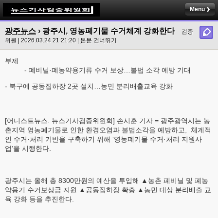
Menu
광주뉴스
› 광주시, 영농폐기물 수거체계 강화한다
검증
위원 | 2026.03.24 21:21:20 |
본문 건너뛰기
부제
- 폐비닐·폐농약용기류 수거 보상…불법 소각 예방 기대
- 북구에 공동집하장 2곳 설치…농민 분리배출교육 강화
[어니스트뉴스. 뉴스기사검증위원회] 손시훈 기자 = 광주광역시는 농
촌지역 영농폐기물로 인한 환경오염과 불법소각을 예방하고, 체계적
인 수거·처리 기반을 구축하기 위해 ‘영농폐기물 수거·처리 지원사
업’을 시행한다.
광주시는 올해 총 8300만원의 예산을 투입해 ▲농촌 폐비닐 및 폐농
약용기 수거보상금 지원 ▲공동집하장 확충 ▲농민 대상 분리배출 교
육 강화 등을 추진한다.