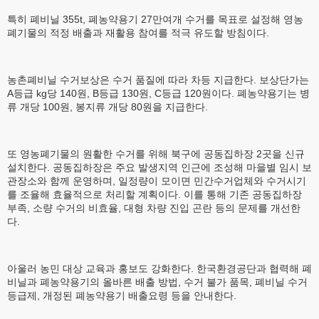
특히 폐비닐 355t, 폐농약용기 27만여개 수거를 목표로 설정해 영농
폐기물의 적정 배출과 재활용 참여를 적극 유도할 방침이다.
농촌폐비닐 수거보상은 수거 품질에 따라 차등 지급한다. 보상단가는
A등급 kg당 140원, B등급 130원, C등급 120원이다. 폐농약용기는 병
류 개당 100원, 봉지류 개당 80원을 지급한다.
또 영농폐기물의 원활한 수거를 위해 북구에 공동집하장 2곳을 신규
설치한다. 공동집하장은 주요 발생지역 인근에 조성해 마을별 임시 보
관장소와 함께 운영하며, 일정량이 모이면 민간수거업체와 수거시기
를 조율해 효율적으로 처리할 계획이다. 이를 통해 기존 공동집하장
부족, 소량 수거의 비효율, 대형 차량 진입 곤란 등의 문제를 개선한
다.
아울러 농민 대상 교육과 홍보도 강화한다. 한국환경공단과 협력해 폐
비닐과 폐농약용기의 올바른 배출 방법, 수거 불가 품목, 폐비닐 수거
등급제, 개정된 폐농약용기 배출요령 등을 안내한다.