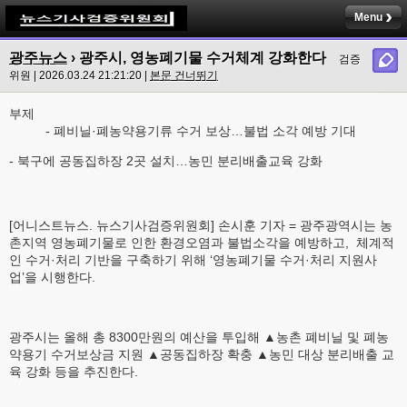
Menu
광주뉴스
› 광주시, 영농폐기물 수거체계 강화한다
검증
위원 | 2026.03.24 21:21:20 |
본문 건너뛰기
부제
- 폐비닐·폐농약용기류 수거 보상…불법 소각 예방 기대
- 북구에 공동집하장 2곳 설치…농민 분리배출교육 강화
[어니스트뉴스. 뉴스기사검증위원회] 손시훈 기자 = 광주광역시는 농
촌지역 영농폐기물로 인한 환경오염과 불법소각을 예방하고, 체계적
인 수거·처리 기반을 구축하기 위해 ‘영농폐기물 수거·처리 지원사
업’을 시행한다.
광주시는 올해 총 8300만원의 예산을 투입해 ▲농촌 폐비닐 및 폐농
약용기 수거보상금 지원 ▲공동집하장 확충 ▲농민 대상 분리배출 교
육 강화 등을 추진한다.