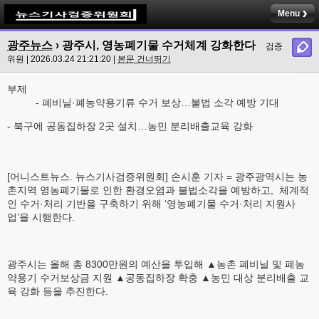
Menu
광주뉴스
› 광주시, 영농폐기물 수거체계 강화한다
검증
위원 | 2026.03.24 21:21:20 |
본문 건너뛰기
부제
- 폐비닐·폐농약용기류 수거 보상…불법 소각 예방 기대
- 북구에 공동집하장 2곳 설치…농민 분리배출교육 강화
[어니스트뉴스. 뉴스기사검증위원회] 손시훈 기자 = 광주광역시는 농
촌지역 영농폐기물로 인한 환경오염과 불법소각을 예방하고, 체계적
인 수거·처리 기반을 구축하기 위해 ‘영농폐기물 수거·처리 지원사
업’을 시행한다.
광주시는 올해 총 8300만원의 예산을 투입해 ▲농촌 폐비닐 및 폐농
약용기 수거보상금 지원 ▲공동집하장 확충 ▲농민 대상 분리배출 교
육 강화 등을 추진한다.