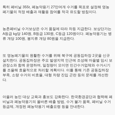
특히 폐비닐 355t, 폐농약용기 27만여개 수거를 목표로 설정해 영농
폐기물의 적정 배출과 재활용 참여를 적극 유도할 방침이다.
농촌폐비닐 수거보상은 수거 품질에 따라 차등 지급한다. 보상단가는
A등급 kg당 140원, B등급 130원, C등급 120원이다. 폐농약용기는 병
류 개당 100원, 봉지류 개당 80원을 지급한다.
또 영농폐기물의 원활한 수거를 위해 북구에 공동집하장 2곳을 신규
설치한다. 공동집하장은 주요 발생지역 인근에 조성해 마을별 임시 보
관장소와 함께 운영하며, 일정량이 모이면 민간수거업체와 수거시기
를 조율해 효율적으로 처리할 계획이다. 이를 통해 기존 공동집하장
부족, 소량 수거의 비효율, 대형 차량 진입 곤란 등의 문제를 개선한
다.
아울러 농민 대상 교육과 홍보도 강화한다. 한국환경공단과 협력해 폐
비닐과 폐농약용기의 올바른 배출 방법, 수거 불가 품목, 폐비닐 수거
등급제, 개정된 폐농약용기 배출요령 등을 안내한다.