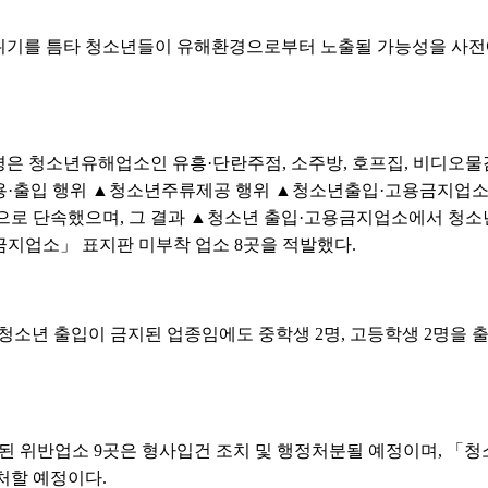
위기를 틈타 청소년들이 유해환경으로부터 노출될 가능성을 사
은 청소년유해업소인 유흥·단란주점, 소주방, 호프집, 비디오물
용·출입 행위 ▲청소년주류제공 행위 ▲청소년출입·고용금지업소에
으로 단속했으며, 그 결과 ▲청소년 출입·고용금지업소에서 청소년
금지업소」 표지판 미부착 업소 8곳을 적발했다.
 청소년 출입이 금지된 업종임에도 중학생 2명, 고등학생 2명을
된 위반업소 9곳은 형사입건 조치 및 행정처분될 예정이며, 「청
 처할 예정이다.