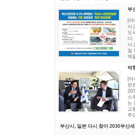
부산
[
사고
도
다
사고
및
액을
박
[
핀
2
스
는
교
주요
부산시, 일본 다시 찾아 2030부산