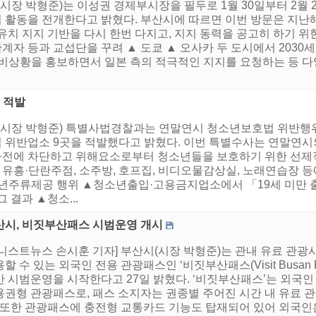
시장 박형준)는 이성권 경제부시장을 필두로 1월 30일부터 2월 
 활동을 전개한다고 밝혔다. 부산시에 따르면 이번 방문은 지난해
유치 지지 기반을 다시 한번 다지고, 지지 동력을 공고히 하기 위
자 등과 교섭단을 꾸려 ▲ 도쿄 ▲ 오사카 두 도시에서 2030
비상황을 홍보하면서 일본 측의 적극적인 지지를 요청하는 등 다
 적발
시(시장 박형준) 특별사법경찰과는 연말연시 청소년보호법 위반행
 위반업소 9곳을 적발했다고 밝혔다. 이번 특별수사는 연말연시
전에 차단하고 위해요소로부터 청소년들을 보호하기 위한 선제적
유흥·단란주점, 소주방, 호프집, 비디오물감상실, 노래연습장 
소년주류제공 행위 ▲청소년출입·고용금지업소에서 「19세 미만
 결과 ▲청소...
산시, 비짓부산패스 시범운영 개시
어니스트뉴스 손시훈 기자] 부산시(시장 박형준)는 관내 유료 관
할 수 있는 외국인 전용 관광패스인 ‘비짓부산패스(Visit Busan P
간 시범운영을 시작한다고 27일 밝혔다. ‘비짓부산패스’는 외국
용권형 관광패스로, 패스 소지자는 권종별 주어진 시간 내 유료 관
. 또한 관광패스에 충전형 교통카드 기능도 탑재되어 있어 외국인