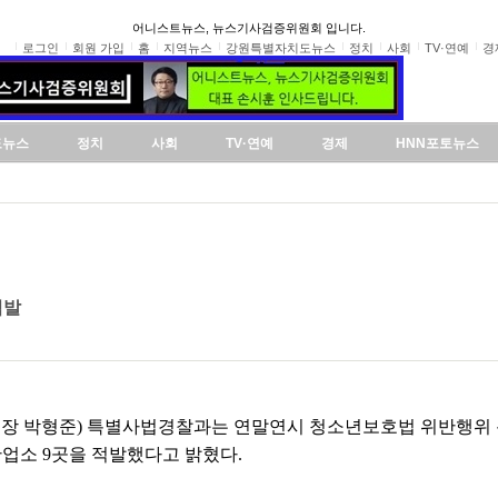
어니스트뉴스, 뉴스기사검증위원회 입니다.
로그인
회원 가입
홈
지역뉴스
강원특별자치도뉴스
정치
사회
TV·연예
경
도뉴스
정치
사회
TV·연예
경제
HNN포토뉴스
적발
시장 박형준) 특별사법경찰과는 연말연시 청소년보호법 위반행위 
업소 9곳을 적발했다고 밝혔다.