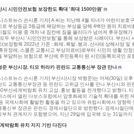
시 시민안전보험 보장한도 확대 '최대 1500만원'
어니스트뉴스 손시훈 기자] A 씨는 지난해 4월 자녀가 어린이보호
로 부상등급 3등급에 해당하는 부상을 당해 4백만 원의 치료비를
시철도 이용 중 객차 내 짐칸에 짐을 올리다가 넘어져 후유장해가 
. 모두 부산시 ‘시민안전보험’을 통해 보상받은 사례이다. 부산시
(보장항목 2022년 기준 : 화재․폭발․붕괴․산사태 상해사망 및
 휴유장애, 스쿨존 교통사고 부상의료비)로부터 시민의 생활 안정
 부담하는 보험으로 부산에 주민등록이 된 시민(등록외국인 포함)
형준 부산시장, 티모 하라카 핀란드 교통통신부 장관 만나
어니스트뉴스 손시훈 기자] 부산시(시장 박형준)는 어제(30일) 
란드 교통통신부장관 등 핀란드 고위급 인사를 만나 부산시와 핀
030부산세계박람회 유치 교섭․홍보 활동을 전개했다고 밝혔다. 
위스에서 열린 다보스포럼에서 암호화폐의 기술적 확대를 위한 제도
 등 국제사회에 활발한 활동을 하고 있으며 유럽사회에서 영향력 
통통신부 장관은 핀란드 경제사절단으로 방한했다. 경제사절단에
부처 관계자가 포함됐으며, 지난 29일에 입국해 오는 31일까지 한
세계박람회 유치 지지 기반 다진다