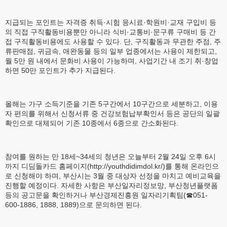
지급되는 포인트는 자격증 취득·시험 응시료·학원비·교재 구입비 등
의 직접 구직활동비용뿐만 아니라 식비·교통비·문구류 구매비 등 간
접 구직활동비용에도 사용할 수 있다. 단, 구직활동과 무관한 주점, 주
류판매점, 귀금속, 애완동물 등의 일부 업종에서는 사용이 제한되고,
월 5만 원 내에서 문화비 사용이 가능하며, 사업기간 내 조기 취·창업
하면 50만 포인트가 추가 지급된다.
올해는 가구 소득기준을 기존 5구간에서 10구간으로 세분하고, 이용
자 편의를 위해서 신청서류 중 건강보험납부확인서 등은 공단의 일괄
확인으로 대체되어 기존 10종에서 6종으로 간소화된다.
참여를 원하는 만 18세~34세의 청년은 오늘부터 2월 24일 오후 6시
까지 디딤돌카드 홈페이지(http://youthdidimdol.kr/)를 통해 온라인으
로 신청해야 하며, 부산시는 3월 중 대상자 선정을 마치고 예비교육을
진행할 예정이다. 자세한 사항은 부산일자리정보망, 부산청년플랫폼
등의 공고문을 확인하거나 부산경제진흥원 일자리기획팀(☎051-
600-1886, 1888, 1889)으로 문의하면 된다.