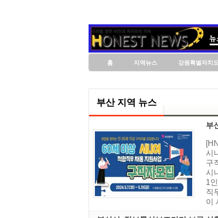
홈
지역뉴스
강원특별자치
부산 지역 뉴스
부
[H
시
구
시니
1인
직무
이 