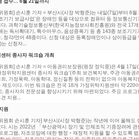
 접수… 6월 21일까지
원회] 손시훈 기자 = 부산시(시장 박형준)는 내일(7일)부터 6
조기기 보급사업’은 장애인 등을 대상으로 컴퓨터 등 정보통신기
다. 과학기술정보통신부(한국지능정보사회진흥원)와 전국 17개
올해는 독서확대기, 특수마우스, 음성증폭기 등 총 143종 보조기
3종, 청각/언어 48종이다. 신청 대상은 등록장애인이나 상이등급을
는 신청자...
센터 종사자 워크숍 개최
원회] 손시훈 기자 = 아동권리보장원(원장 정익중)은 4월 17일(
년 가정위탁지원센터 종사자 워크숍’(주최 보건복지부, 주관 아동권
죄, 가정폭력, 아동학대, 정신질환 등의 전력이 없으며 아동복
제도이다. 이번 워크숍은 전국 18개 가정위탁지원센터 약 220
, 종사자의 전문성을 향상시키기 위해 마련되었다. 주요 프로그
 지원...
 지원
위원회 손시훈 기자] 부산시(시장 박형준)는 작년에 이어 올해도 
시는 2022년 「부산광역시 장기 및 인체조직 기증장려에 관한 조례」
프로그램, 자조모임에 대한 행정‧재정적 지원을 할 수 있도록 법적