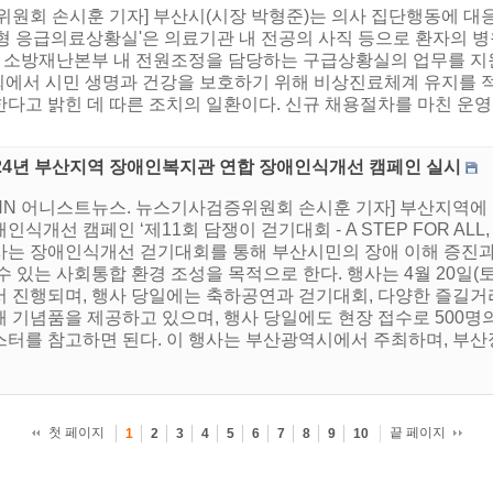
위원회 손시훈 기자] 부산시(시장 박형준)는 의사 집단행동에 대응
형 응급의료상황실'은 의료기관 내 전공의 사직 등으로 환자의 병
해 소방재난본부 내 전원조정을 담당하는 구급상황실의 업무를 지원
에서 시민 생명과 건강을 보호하기 위해 비상진료체계 유지를 적극
다고 밝힌 데 따른 조치의 일환이다. 신규 채용절차를 마친 운
024년 부산지역 장애인복지관 연합 장애인식개선 캠페인 실시
HNN 어니스트뉴스. 뉴스기사검증위원회 손시훈 기자] 부산지역에
인식개선 캠페인 ‘제11회 담쟁이 걷기대회 - A STEP FOR AL
사는 장애인식개선 걷기대회를 통해 부산시민의 장애 이해 증진과
수 있는 사회통합 환경 조성을 목적으로 한다. 행사는 4월 20일(
서 진행되며, 행사 당일에는 축하공연과 걷기대회, 다양한 즐길
해 기념품을 제공하고 있으며, 행사 당일에도 현장 접수로 500명
스터를 참고하면 된다. 이 행사는 부산광역시에서 주최하며, 부산
첫 페이지
끝 페이지
1
2
3
4
5
6
7
8
9
10