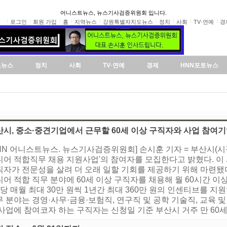
어니스트뉴스, 뉴스기사검증위원회 입니다.
로그인
회원 가입
홈
지역뉴스
강원특별자치도뉴스
정치
사회
TV·연예
경
도뉴스
정치
사회
TV·연예
경제
HNN포토뉴스
산시, 중소·중견기업에서 근무할 60세 이상 구직자와 사업 참여기
NN 어니스트뉴스. 뉴스기사검증위원회] 손시훈 기자 = 부산시(시
니어 적합직무 채용 지원사업'의 참여자를 모집한다고 밝혔다. 이
직자가 전문성을 살려 더 오래 일할 기회를 제공하기 위해 마련됐
어 적합 직무 분야에 60세 이상 구직자를 채용해 월 60시간 이
당 매월 최대 30만 원씩 1년간 최대 360만 원의 인센티브를 지
 분야는 경영·사무·금융·보험직, 연구직 및 공학 기술직, 교육 및
사업에 참여코자 하는 구직자는 신청일 기준 부산시 거주 만 60세 이