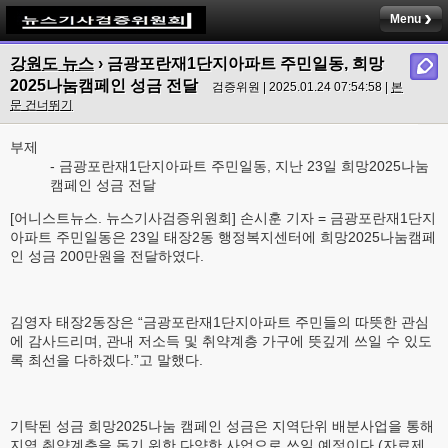
Menu
강원도 뉴스
› 금광포란재1단지아파트 주민일동, 희망
2025나눔캠페인 성금 전달
검증위원 | 2025.01.24 07:54:58 |
본
문 건너뛰기
부제
- 금광포란재1단지아파트 주민일동, 지난 23일 희망2025나눔
캠페인 성금 전달
[어니스트뉴스. 뉴스기사검증위원회] 손시훈 기자 = 금광포란재1단지
아파트 주민일동은 23일 태장2동 행정복지센터에 희망2025나눔캠페
인 성금 200만원을 전달하였다.
김영자 태장2동장은 “금광포란재1단지아파트 주민들의 따뜻한 관심
에 감사드리며, 관내 저소득 및 취약계층 가구에 뜻깊게 쓰일 수 있도
록 최선을 다하겠다.”고 말했다.
기탁된 성금 희망2025나눔 캠페인 성금은 지역단위 배분사업을 통해
지역 취약계층을 돕기 위한 다양한 사업으로 쓰일 예정이다.(자료제