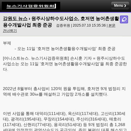
Menu
강원도 뉴스
› 원주시상하수도사업소, 호저면 농어촌생활
용수개발사업 최종 준공
검증위원 | 2025.07.10 15:35:36 |
본문
건너뛰기
부제
- 오는 11일 ‘호저면 농어촌생활용수개발사업’ 최종 준공
[어니스트뉴스. 뉴스기사검증위원회] 손시훈 기자 = 원주시상하수도
사업소는 오는 11일 ‘호저면 농어촌생활용수개발사업’을 최종 준공한
다.
2022년 8월부터 총사업비 120억 원을 투입해, 호저면 9개 법정리 지
역에 배수관로 30㎞를 매설하고 가압장 2개소를 설치했다.
이번 사업을 통해 대덕리(111세대), 옥산리(117세대), 고산리(130세
대), 광격리(195세대), 무장리(154세대), 주산리(316세대), 매호리
(117세대), 산현리(77세대), 용곡리(51세대) 등 9개 법정리 총 1,268
세대에 안정적인 광역상수도가 공급되어, 주민 불편이 대폭 해소되고