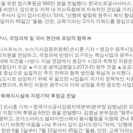
을 위한 정기후원금 560만 원을 전달했다. 한국도로공사서비스
 바란다. 앞으로도 지역 내 저소득층에게 지속적인 관심을 가지겠
 주셔서 깊이 감사드린다.”라며, “선행에 발맞춰 원주시 복지 향
15일까지 45일간 ‘돌봄, 안전, 교육’이라는 3가지 키워드를 중심으
주시, 국정과제 및 국비 현안에 초당적 협력
어니스트뉴스. 뉴스기사검증위원회] 손시훈 기자 = 원강수 원주시장
회의원을 면담하고, 국정과제 반영이 요구되는 핵심사업과 원주시
대해 의견을 나눴다. 이날 면담에서 원강수 시장과 최혁진 의원은
합단지 조성 ▲수도권 광역급행철도(GTX-D) 원주 연결 ▲공공
을 중심으로 실질적인 추진 전략과 협력 방안을 폭넓게 논의했다.
심도시로 성장하기 위해 꼭 필요한 사업들이 국가의 정책적인 지
했으며, 최혁진 의원은 원주시의 미래 성장을 위한 중요한 사업들에
사회복지시설에 지정기탁 후원금 전달
 손시훈 기자 = 한국가스공사강원지역본부(본부장 김명남)은 10
 지정기탁 후원금 6천만 원을 전달했다. 김명남 본부장은 “원주
진행하고, 코가스서비스 얼라이언스에서 봉사활동을 지원해 관내 
시기 따뜻한 마음을 나눠 주셔서 깊이 감사드린다.”라며, “선행에
한편 6월 1일부터 7월 15일까지 45일간 ‘돌봄, 안전, 교육’이