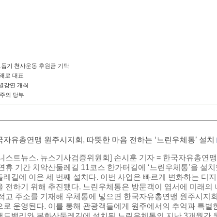
돕기 천사운동 후원금 기탁
미래로 대표
별강연 개최
 주의 당부
국자유총연맹 원주시지회, 따뜻한 마음 전하는 ‘느린우체통’ 설치
어니스트뉴스. 뉴스기사검증위원회] 손시훈 기자 = 한국자유총연맹
 연휴 기간 치악산둘레길 11코스 한가터길에 ‘느린우체통’을 설
둘레길에 이은 세 번째 설치다. 이번 사업은 빠르게 변화하는 디
을 전하기 위해 추진됐다. 느린우체통은 방문객이 엽서에 미래의 
 적고 주소를 기재해 우체통에 넣으면 한국자유총연맹 원주시지회가
으로 운영된다. 이를 통해 관광객들에게 원주에서의 추억과 특별한
랜드밸리와 봉화산둘레길에 설치된 느린우체통의 지난 3개월간 월평균