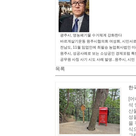
광주시, 영농폐기물 수거체계 강화한다
바르게살기운동 원주시협의회 여성회, 시민서로
전남도, 11월 임업인에 최필승 농업회사법인 
원주시, 성공사례로 보는 소상공인 경제포럼 특
공무원 사칭 사기 시도 사례 발생...원주시, 시민
목록
한
[
석
산
성
을
식
그