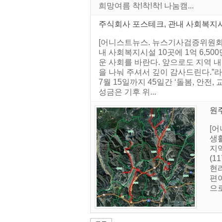
희망여름 착!착!착! 나눔캠...
주식회사 포스테크, 관내 사회복지
[어니스트뉴스. 뉴스기사검증위원회]
내 사회복지시설 10곳에 1억 6,5
운 사회를 바란다. 앞으로도 지역 
을 나눠 주셔서 깊이 감사드린다.”라
7월 15일까지 45일간 ‘돌봄, 안전
성금은 기후 위...
원
[
생활
지역
(1
현리
편
으로