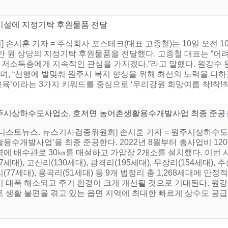
시설에 지정기탁 후원물품 전달
 손시훈 기자 = 주식회사 포스테크(대표 고종철)는 10일 오전 
00만 원 상당의 지정기탁 후원물품을 전달했다. 고종철 대표는 “
내 저소득층에게 지속적인 관심을 가지겠다.”라고 말했다. 원강수 
며, “선행에 발맞춰 원주시 복지 향상을 위해 최선의 노력을 다하겠
, 교육’이라는 3가지 키워드를 중심으로 ‘우리강원 희망여름 착!착!
주시상하수도사업소, 호저면 농어촌생활용수개발사업 최종 준공
어니스트뉴스. 뉴스기사검증위원회] 손시훈 기자 = 원주시상하수도
용수개발사업’을 최종 준공한다. 2022년 8월부터 총사업비 120
에 배수관로 30㎞를 매설하고 가압장 2개소를 설치했다. 이번 사
17세대), 고산리(130세대), 광격리(195세대), 무장리(154세대), 주
(77세대), 용곡리(51세대) 등 9개 법정리 총 1,268세대에 
이 대폭 해소되고 주거 환경이 크게 개선될 것으로 기대된다. 원강
 생활 불편을 겪고 있는 읍면 지역에 최대한 빠르게 상수도 공급이