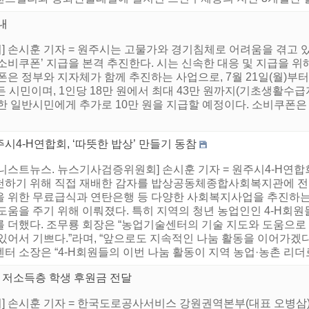
내
 손시훈 기자 = 원주시는 고물가와 경기침체로 어려움을 겪고 있
비쿠폰’ 지급을 본격 추진한다. 시는 신속한 대응 및 지급을 위해 
은 정부와 지자체가 함께 추진하는 사업으로, 7월 21일(월)부터
 시민이며, 1인당 18만 원에서 최대 43만 원까지(기초생활수급자
한 일반시민에게 추가로 10만 원을 지급할 예정이다. 소비쿠폰은 원
시4-H연합회, ‘따뜻한 밥상’ 만들기 동참
어니스트뉴스. 뉴스기사검증위원회] 손시훈 기자 = 원주시4-H연합
천하기 위해 직접 재배한 감자를 밥상공동체종합사회복지관에 전달
을 위한 무료급식과 연탄은행 등 다양한 사회복지사업을 추진
도움을 주기 위해 이뤄졌다. 특히 지역의 청년 농업인인 4-H회원
를 더했다. 조무룡 회장은 “농업기술센터의 기술 지도와 도움으로
 있어서 기쁘다.”라며, “앞으로도 지속적인 나눔 활동을 이어가겠
터 소장은 “4-H회원들의 이번 나눔 활동이 지역 농업·농촌 리더로
저소득층 학생 후원금 전달
 손시훈 기자 = 한국도로공사서비스 강원권역본부(대표 오병삼)은 