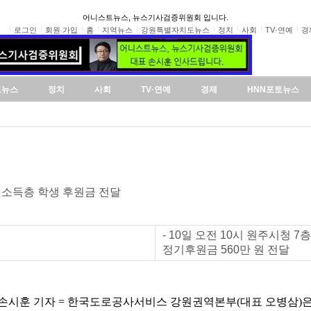
어니스트뉴스, 뉴스기사검증위원회 입니다.
로그인
회원 가입
홈
지역뉴스
강원특별자치도뉴스
정치
사회
TV·연예
경
도뉴스
정치
사회
TV·연예
경제
HNN포토뉴스
소득층 학생 후원금 전달
- 10일 오전 10시 원주시청
정기후원금 560만 원 전달
시훈 기자 = 한국도로공사서비스 강원권역본부(대표 오병삼)은 1