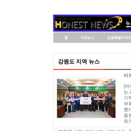
홈
지역뉴스
강원특별자치
강원도 지역 뉴스
바
[
는 
기
부
했
동본
위기