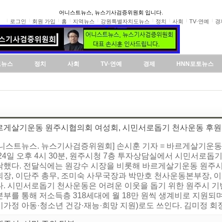
어니스트뉴스, 뉴스기사검증위원회 입니다.
로그인
회원 가입
홈
지역뉴스
강원특별자치도뉴스
정치
사회
TV·연예
경
도뉴스
정치
사회
TV·연예
경제
HNN포토뉴스
르게살기운동 원주시협의회 여성회, 시민서로돕기 천사운동 후원
어니스트뉴스. 뉴스기사검증위원회] 손시훈 기자 = 바르게살기운동
24일 오후 4시 30분, 원주시청 7층 투자상담실에서 시민서로돕기 
탁했다. 전달식에는 원강수 시장을 비롯해 바르게살기운동 원주시
회장, 이단주 총무, 조미숙 사무국장과 박만호 천사운동본부장,
다. 시민서로돕기 천사운동은 어려운 이웃을 돕기 위한 원주시 기
부를 통해 저소득층 318세대에 월 18만 원씩 생계비로 지원되며
가정 아동·청소년 건강·재능·희망 지원)로도 쓰인다. 김미정 회장은