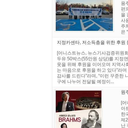
용
편
을
사용
주
은
지정카센타, 저소득층을 위한 후원 물
[어니스트뉴스. 뉴스기사검증위원회] 
두유 50박스(55만원 상당)를 지
웃을 위해 후원을 이어오며 지역사회
는 마음으로 후원을 하고 있다”라며
감사를 드린다”라며, “이런 꾸준한 
구에 나누어 전달될 예정이...
원주
[어
아
한
제
난