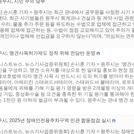
원주시, 시민 주의 당부
 손시훈 기자 = 원주시는 최근 관내에서 공무원을 사칭한 사기 
다. 최근 사기범들은 원주시 회계과나 건설과 등 계약·사업 관련
장 수리, 물품 추가 주문 등을 유도하는 수법으로 업체에 접근하고
활용해 업체에 접근하는 등. 수법이 점점 교묘해지고 있어 주의가 
 개인이나 업체에 선입금을 요구하지 않는다”라며, “의심되는 연
주시, 맹견사육허가제도 정착 위해 전담반 운영
어니스트뉴스. 뉴스기사검증위원회] 손시훈 기자 = 원주시는 ‘맹견
반을 구성하고, 맹견 소유자를 대상으로 한 일대일 홍보와 현장
보호법에 따라 맹견 사육 시 반드시 시·도의 허가를 받아야 하는
테리어, 아메리칸 스태퍼드셔테리어, 스태퍼드셔 불테리어, 로트와일
동물에게 위해를 가해 기질 평가 명령을 받은 2개월령 이상의 개다
 가입, 중성화수술 등 요건을 충족한 뒤 기질 평가를 통과해야 한
 1천만 원 이하의 벌금이 부과될 수 있다. 원주시는 관내 맹견 보호
주시, 2025년 장애인전용주차구역 민관 합동점검 실시
어니스트뉴스. 뉴스기사검증위원회] 손시훈 기자 = 원주시는 장애