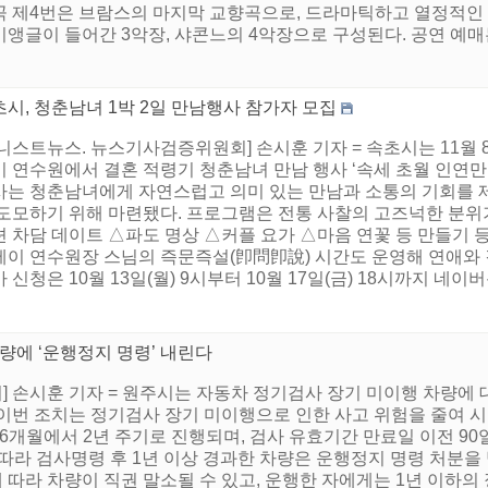
곡 제4번은 브람스의 마지막 교향곡으로, 드라마틱하고 열정적인 
앵글이 들어간 3악장, 샤콘느의 4악장으로 구성된다. 공연 예매는
시, 청춘남녀 1박 2일 만남행사 참가자 모집
니스트뉴스. 뉴스기사검증위원회] 손시훈 기자 = 속초시는 11월
 연수원에서 결혼 적령기 청춘남녀 만남 행사 ‘속세 초월 인연만들
사는 청춘남녀에게 자연스럽고 의미 있는 만남과 소통의 기회를 제
 도모하기 위해 마련됐다. 프로그램은 전통 사찰의 고즈넉한 분위
션 차담 데이트 △파도 명상 △커플 요가 △마음 연꽃 등 만들기 
테이 연수원장 스님의 즉문즉설(卽問卽說) 시간도 운영해 연애와 
 신청은 10월 13일(월) 9시부터 10월 17일(금) 18시까지 네이버
량에 ‘운행정지 명령’ 내린다
 손시훈 기자 = 원주시는 자동차 정기검사 장기 미이행 차량에
이번 조치는 정기검사 장기 미이행으로 인한 사고 위험을 줄여 
6개월에서 2년 주기로 진행되며, 검사 유효기간 만료일 이전 90
따라 검사명령 후 1년 이상 경과한 차량은 운행정지 명령 처분을 
따라 차량이 직권 말소될 수 있고, 운행한 자에게는 1년 이하의 