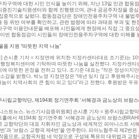
주차구역에 대한 시민 인식을 높이기 위해, 지난 13일 민관 합동
의증진기술지원센터와 함께 진행됐으며, 관내 공공주차장을 중심으
 집중적으로 살폈다. 합동점검단은 장애인전용주차구역 내 불법주차
 등 위반 여부를 확인하고, 관련 법령에 따라 과태료 부과 및 
차구역 이용안내문을 배포해 시민들에게 현장에서 직접 그 중요성
 “이번 합동점검이 시민들의 장애인전용주차구역에 대한 이해를 높이
품 지원 “따뜻한 지역 나눔”
손시훈 기자 = 지정면에 위치한 지정카센타(대표 조기준)는 10월 
정면행정복지센터에 기탁하며 따뜻한 나눔을 실천했다. 지정카센타는
에 따뜻한 온정을 전하고 있다. 조기준 대표는 “작은 정성이지만
 소감을 밝혔다. 박노영 지정면장은 “매년 잊지 않고 후원해주시
나눔이 지역사회의 큰 힘이 되고 있다”라고 전했다. 후원받은 두유
시립교향악단, 제194회 정기연주회 ‘서혜경과 금노상의 브람스(B
니스트뉴스. 뉴스기사검증위원회] 손시훈 기자 = 원주시립교향악단은
트홀에서 제194회 정기연주회 ‘서혜경과 금노상의 브람스(BRAH
국 교향악단의 대표 지휘자인 금노상과 세계적인 피아니스트 서혜
2번’과 ‘브람스 교향곡 제4번’을 연주한다. 피아노협주곡 제2번
 작품으로, 교향곡처럼 네 악장으로 구성돼 특유의 대위법과 교향