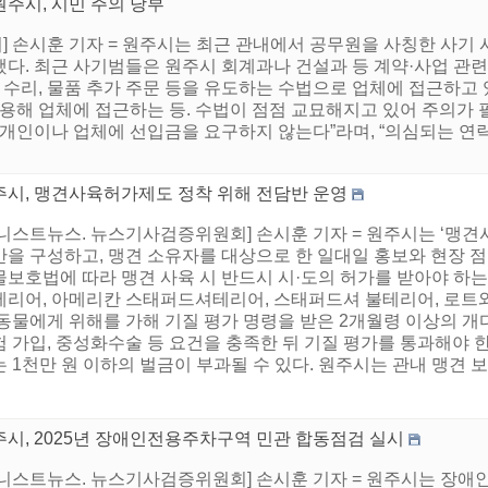
원주시, 시민 주의 당부
 손시훈 기자 = 원주시는 최근 관내에서 공무원을 사칭한 사기 
다. 최근 사기범들은 원주시 회계과나 건설과 등 계약·사업 관련
장 수리, 물품 추가 주문 등을 유도하는 수법으로 업체에 접근하고
활용해 업체에 접근하는 등. 수법이 점점 교묘해지고 있어 주의가 
 개인이나 업체에 선입금을 요구하지 않는다”라며, “의심되는 연
주시, 맹견사육허가제도 정착 위해 전담반 운영
어니스트뉴스. 뉴스기사검증위원회] 손시훈 기자 = 원주시는 ‘맹견
반을 구성하고, 맹견 소유자를 대상으로 한 일대일 홍보와 현장
보호법에 따라 맹견 사육 시 반드시 시·도의 허가를 받아야 하는
테리어, 아메리칸 스태퍼드셔테리어, 스태퍼드셔 불테리어, 로트와일
동물에게 위해를 가해 기질 평가 명령을 받은 2개월령 이상의 개다
 가입, 중성화수술 등 요건을 충족한 뒤 기질 평가를 통과해야 한
 1천만 원 이하의 벌금이 부과될 수 있다. 원주시는 관내 맹견 보호
주시, 2025년 장애인전용주차구역 민관 합동점검 실시
어니스트뉴스. 뉴스기사검증위원회] 손시훈 기자 = 원주시는 장애