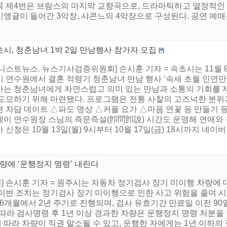
곡 제4번은 브람스의 마지막 교향곡으로, 드라마틱하고 열정적인 
앵글이 들어간 3악장, 샤콘느의 4악장으로 구성된다. 공연 예매는
시, 청춘남녀 1박 2일 만남행사 참가자 모집
니스트뉴스. 뉴스기사검증위원회] 손시훈 기자 = 속초시는 11월
 연수원에서 결혼 적령기 청춘남녀 만남 행사 ‘속세 초월 인연만들
사는 청춘남녀에게 자연스럽고 의미 있는 만남과 소통의 기회를 제
 도모하기 위해 마련됐다. 프로그램은 전통 사찰의 고즈넉한 분위
션 차담 데이트 △파도 명상 △커플 요가 △마음 연꽃 등 만들기 
테이 연수원장 스님의 즉문즉설(卽問卽說) 시간도 운영해 연애와 
 신청은 10월 13일(월) 9시부터 10월 17일(금) 18시까지 네이버
량에 ‘운행정지 명령’ 내린다
 손시훈 기자 = 원주시는 자동차 정기검사 장기 미이행 차량에
이번 조치는 정기검사 장기 미이행으로 인한 사고 위험을 줄여 
6개월에서 2년 주기로 진행되며, 검사 유효기간 만료일 이전 90
따라 검사명령 후 1년 이상 경과한 차량은 운행정지 명령 처분을 
따라 차량이 직권 말소될 수 있고, 운행한 자에게는 1년 이하의 