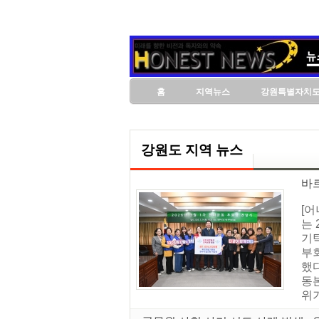
홈
지역뉴스
강원특별자치
강원도 지역 뉴스
바
[
는 
기
부
했
동본
위기