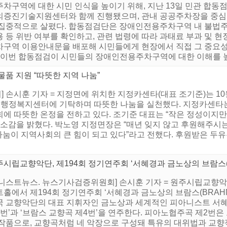
주차구역에 대한 시민 인식을 높이기 위해, 지난 13일 민관 합동
의증진기술지원센터와 함께 진행됐으며, 관내 공공주차장을 중심으
 집중적으로 살폈다. 합동점검단은 장애인전용주차구역 내 불법주차
 등 위반 여부를 확인하고, 관련 법령에 따라 과태료 부과 및 
차구역 이용안내문을 배포해 시민들에게 현장에서 직접 그 중요성
 “이번 합동점검이 시민들의 장애인전용주차구역에 대한 이해를 높이
품 지원 “따뜻한 지역 나눔”
손시훈 기자 = 지정면에 위치한 지정카센타(대표 조기준)는 10월 
정면행정복지센터에 기탁하며 따뜻한 나눔을 실천했다. 지정카센타는
에 따뜻한 온정을 전하고 있다. 조기준 대표는 “작은 정성이지만
 소감을 밝혔다. 박노영 지정면장은 “매년 잊지 않고 후원해주시
나눔이 지역사회의 큰 힘이 되고 있다”라고 전했다. 후원받은 두유
시립교향악단, 제194회 정기연주회 ‘서혜경과 금노상의 브람스(B
니스트뉴스. 뉴스기사검증위원회] 손시훈 기자 = 원주시립교향악단은
트홀에서 제194회 정기연주회 ‘서혜경과 금노상의 브람스(BRAH
국 교향악단의 대표 지휘자인 금노상과 세계적인 피아니스트 서혜
2번’과 ‘브람스 교향곡 제4번’을 연주한다. 피아노협주곡 제2번
 작품으로, 교향곡처럼 네 악장으로 구성돼 특유의 대위법과 교향