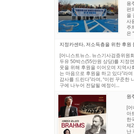
용
편
을
사용
주
은
지정카센타, 저소득층을 위한 후원 물
[어니스트뉴스. 뉴스기사검증위원회] 
두유 50박스(55만원 상당)를 지
웃을 위해 후원을 이어오며 지역사회
는 마음으로 후원을 하고 있다”라며
감사를 드린다”라며, “이런 꾸준한 
구에 나누어 전달될 예정이...
원주
[어
아
한
제
난