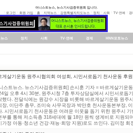
어니스트뉴스, 뉴스기사검증위원회 입니다.
로그인
회원 가입
홈
지역뉴스
강원특별자치도뉴스
정치
사회
TV·연예
경
도뉴스
정치
사회
TV·연예
경제
HNN포토뉴스
르게살기운동 원주시협의회 여성회, 시민서로돕기 천사운동 후원
어니스트뉴스. 뉴스기사검증위원회] 손시훈 기자 = 바르게살기운동
24일 오후 4시 30분, 원주시청 7층 투자상담실에서 시민서로돕기 
탁했다. 전달식에는 원강수 시장을 비롯해 바르게살기운동 원주시
회장, 이단주 총무, 조미숙 사무국장과 박만호 천사운동본부장,
다. 시민서로돕기 천사운동은 어려운 이웃을 돕기 위한 원주시 기
부를 통해 저소득층 318세대에 월 18만 원씩 생계비로 지원되며
가정 아동·청소년 건강·재능·희망 지원)로도 쓰인다. 김미정 회장은