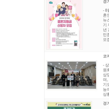
경기
- 
혼인
뉴
기 
년
민참
모집
코
-
원회
상
며
기
능
상
경