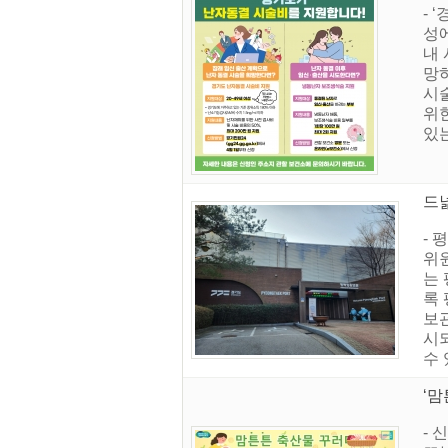
- 
성에
내 
망
시
위한
있는
드
-
위원
는
록 
보관
시
수
‘
- 