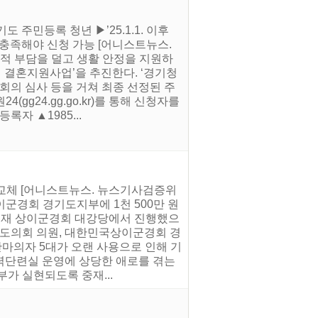
도 주민등록 청년 ▶’25.1.1. 이후
 충족해야 신청 가능 [어니스트뉴스.
적 부담을 덜고 생활 안정을 지원하
청년 결혼지원사업’을 추진한다. ‘경기청
의 심사 등을 거쳐 최종 선정된 주
gg24.gg.go.kr)를 통해 신청자를
자 ▲1985...
 교체 [어니스트뉴스. 뉴스기사검증위
이군경회 경기도지부에 1천 500만 원
 소재 상이군경회 대강당에서 진행했으
기도의회 의원, 대한민국상이군경회 경
마의자 5대가 오랜 사용으로 인해 기
력단련실 운영에 상당한 애로를 겪는
가 실현되도록 중재...