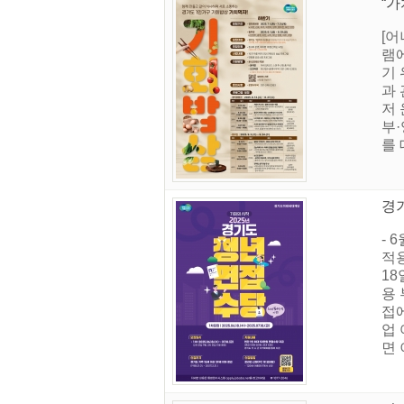
“가
[어
램에
기
과
저
부·
를 
경기
- 
적
18
용 
접에
업 
면 