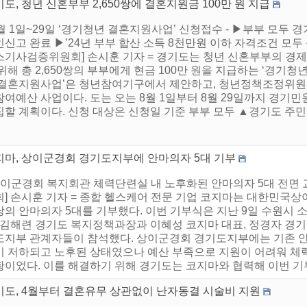
도, 청년 신혼부부 2,650쌍에 결혼지원금 100만 원 지급
8월 1일~29일 ‘경기청년 결혼지원사업’ 신청접수 - ▶부부 모두 경기
신고 완료 ▶’24년 부부 합산 소득 8천만원 이하 자격조건 모두
스기사검증위원회] 손시훈 기자 = 경기도는 청년 신혼부부의 경제
위해 총 2,650쌍의 부부에게 현금 100만 원을 지급하는 ‘경기
 결혼지원사업’은 청년참여기구에서 제안하고, 청년정책조정위원회
여예산 사업이다. 도는 오는 8월 1일부터 8월 29일까지 경기민원24(
할 계획이다. 신청 대상은 신청일 기준 부부 모두 ▲경기도 주민등록
지마, 상이군경회 경기도지부에 안마의자 5대 기부
 상이군경회 복지회관 체력단련실 내 노후화된 안마의자 5대 전면
] 손시훈 기자 = 종합 헬스케어 전문 기업 코지마는 대한민국상
당의 안마의자 5대를 기부했다. 이번 기부식은 지난 9일 수원시
, 김해련 경기도 복지정책과장과 이혜성 코지마 대표, 정경자 경
도지부 관계자들이 참석했다. 상이군경회 경기도지부에는 기존 안
이 저하되고 노후된 상태였으나 예산 부족으로 지원이 어려워 체
황이었다. 이를 해결하기 위해 경기도는 코지마와 협력해 이번 기부
기도, 4월부터 결혼유무 상관없이 난자동결 시술비 지원