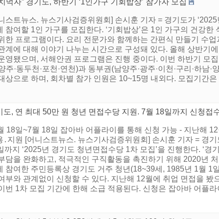
치먹자” 경기도, 하반기 ‘1인가구 기회밥상’ 참가자 모집
니스트뉴스. 뉴스기사검증위원회] 손시훈 기자 = 경기도가 ‘202
 참여할 1인 가구를 모집한다. ‘기회밥상’은 1인 가구의 건강한
 위한 프로그램이다. 요리 전문가와 함께하는 간편식 만들기 수업
 관계에 대해 이야기 나누는 시간으로 구성돼 있다. 올해 상반기
 운영됐으며, 서해안권 프로그램은 진행 중이다. 이번 하반기 모집
양주·동두천·포천·연천)과 동부권(남양주·광주·이천·구리·하남·양
대상으로 하며, 회차별 참가 인원은 10~15명 내외다. 모집기간은 경
도, 연 최대 50만 원 청년 면접수당 지원. 7월 18일까지 신청접
6월 18일~7월 18일 잡아바 어플라이를 통해 신청 가능 - 지난해 
용․지원 [어니스트뉴스. 뉴스기사검증위원회] 손시훈 기자 = 경
일까지 ‘2025년 경기도 청년면접수당 1차 모집’을 진행한다. ‘
부담을 완화하고, 적극적인 구직활동을 촉진하기 위해 2020년 처음 
 참여한 주민등록상 경기도 거주 청년(18~39세, 1985년 1월 1일
여부와 관계없이 신청할 수 있다. 지난해 12월에 취업 면접을 봤
이번 1차 모집 기간에 한해 소급 적용된다. 신청은 잡아바 어플라이(ap