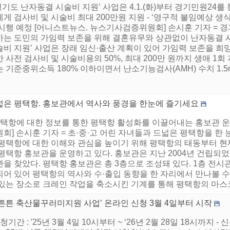
‘경기도 난자동결 시술비 지원’ 사업은 4.1.(화)부터 경기민원24를 
게 검사비 및 시술비 최대 200만원 지원 - ‘영구적 불임예상 
시행 예정 [어니스트뉴스. 뉴스기사검증위원회] 손시훈 기자 = 
하는 도민의 가임력 보존을 위해 결혼유무와 상관없이 난자동결 
술비 지원’ 사업은 장래 임신·출산 계획이 있어 가임력 보존을 희
 사전 검사비 및 시술비용의 50%, 최대 200만 원까지 생애 1
 기준중위소득 180% 이하이면서 난소기능검사(AMH) 수치 1.5ng/m
넓은 평택항. 홍보관에서 역사와 풍경을 한눈에 즐기세요
 평택항에 대한 정보를 통한 평택항 활성화를 이끌어내는 홍보관 
회] 손시훈 기자 = 초·중·고 어린 자녀들과 드넓은 평택항을 한 
 평택항에 대한 이해와 관심을 높이기 위해 평택항의 태동부터 현
평택항 홍보관을 운영하고 있다. 홍보관은 지난 2004년 건립되었고,
을 찾았다. 평택항 홍보관은 총 3층으로 조성돼 있다. 1층 전
되어 있어 평택항의 역사와 수·출입 동향을 한 자리에서 만나볼 수
 있는 장소로 크레인 작업을 축소시킨 기계를 통해 평택항의 마스코
맘튼튼 축산물꾸러미지원 사업’ 온라인 신청 3월 4일부터 시작
신청기간 : ′25년 3월 4일 10시부터 ~ ‘26년 2월 28일 18시까지