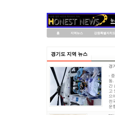
홈
지역뉴스
강원특별자치
경기도 지역 뉴스
경기
- 
동.
간 
고
으며
전국
운항