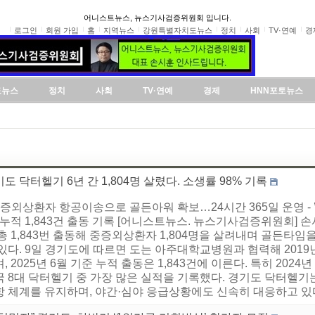
어니스트뉴스, 뉴스기사검증위원회 입니다.
로그인
회원 가입
홈
지역뉴스
강원특별자치도뉴스
정치
사회
TV·연예
경
도뉴스
정치
사회
TV·연예
경제
HNN포토뉴스
도 닥터헬기 6년 간 1,804명 살렸다. 소생률 98% 기록
중증외상환자 항공이송으로 골든아워 확보…24시간 365일 운영 - ’
 누적 1,843건 출동 기록 [어니스트뉴스. 뉴스기사검증위원회] 
총 1,843번 출동해 중증외상환자 1,804명을 살려내며 골든타임
 있다. 9일 경기도에 따르면 도는 아주대학교병원과 협력해 201
, 2025년 6월 기준 누적 출동은 1,843건에 이른다. 특히 2024
 8대 닥터헬기 중 가장 많은 실적을 기록했다. 경기도 닥터헬기는
 체계를 유지하며, 야간·심야 응급상황에도 신속히 대응하고 있다.