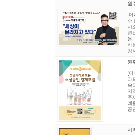
원
[어
주
시
련
은
하는
강사
원주
[
라
속
지
주제
례
공인
치악