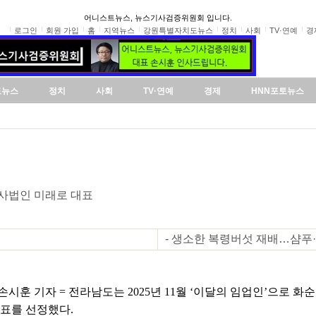
어니스트뉴스, 뉴스기사검증위원회 입니다.
로그인
회원 가입
홈
지역뉴스
강원특별자치도뉴스
정치
사회
TV·연예
경
도뉴스
정치
사회
TV·연예
경제
HNN포토뉴스
회사법인 미래로 대표
- 생소한 복령버섯 재배…샴푸
시훈 기자 = 전라남도는 2025년 11월 ‘이달의 임업인’으로 화
대표를 선정했다.