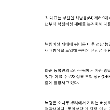
최 대표는 부친인 최남용(84) 제8~
년부터 복령버섯 재배를 본격화해 대를
복령버섯 재배에 뛰어든 이후 전남 
재배방식을 도입해 복령의 생산성과 품
화순 동복면의 소나무림에서 자란 양질
했다. 이를 주문자 상표 부착 생산(O
출에 앞장서고 있다.
복령은 소나무 뿌리에서 자라는 버섯의
적갈색이다. ‘동의보감’에 진정, 이뇨,