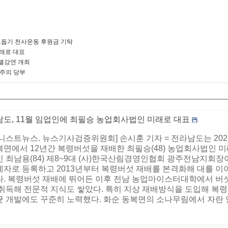
돕기 천사운동 후원금 기탁
미래로 대표
별강연 개최
 주의 당부
남도, 11월 임업인에 최필승 농업회사법인 미래로 대표
니스트뉴스. 뉴스기사검증위원회] 손시훈 기자 = 전라남도는 2025
복면에서 12년간 복령버섯을 재배한 최필승(48) 농업회사법인 미
 최남용(84) 제8~9대 (사)한국산림경영인협회 광주전남지회장이
계자로 등록하고 2013년부터 복령버섯 재배를 본격화해 대를 이
다. 복령버섯 재배에 뛰어든 이후 전남 농업마이스터대학에서 버
 취득해 전문적 지식도 쌓았다. 특히 지상 재배방식을 도입해 복
 개발에도 꾸준히 노력했다. 화순 동복면의 소나무림에서 자란 양