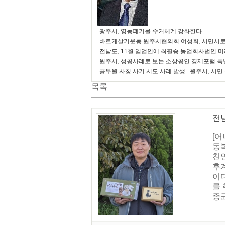
광주시, 영농폐기물 수거체계 강화한다
바르게살기운동 원주시협의회 여성회, 시민서로
전남도, 11월 임업인에 최필승 농업회사법인 
원주시, 성공사례로 보는 소상공인 경제포럼 특
공무원 사칭 사기 시도 사례 발생...원주시, 시민
목록
전
[어
동
친인
후
이
를
종균