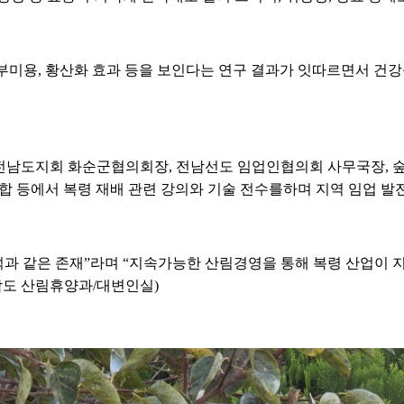
부미용, 황산화 효과 등을 보인다는 연구 결과가 잇따르면서 건
전남도지회 화순군협의회장, 전남선도 임업인협의회 사무국장, 숲
등에서 복령 재배 관련 강의와 기술 전수를하며 지역 임업 발전
석과 같은 존재”라며 “지속가능한 산림경영을 통해 복령 산업이 
남도 산림휴양과/대변인실)