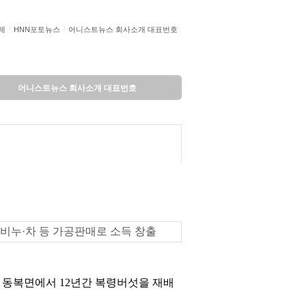
제
HNN포토뉴스
어니스트뉴스 회사소개 대표번호
어니스트뉴스 회사소개 대표번호
·비누·차 등 가공판매로 소득 창출
순 동복면에서 12년간 복령버섯을 재배