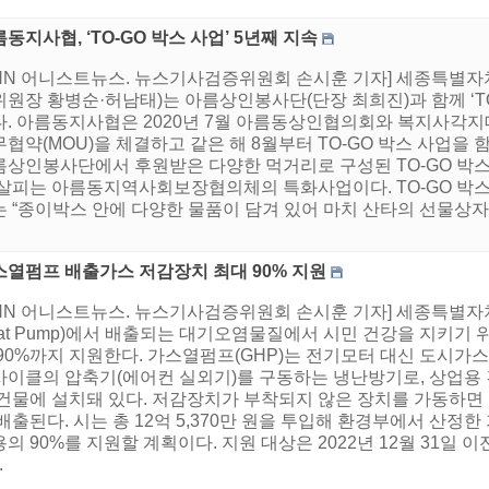
동지사협, ‘TO-GO 박스 사업’ 5년째 지속
HNN 어니스트뉴스. 뉴스기사검증위원회 손시훈 기자] 세종특
원장 황병순·허남태)는 아름상인봉사단(단장 최희진)과 함께 ‘TO
다. 아름동지사협은 2020년 7월 아름동상인협의회와 복지사각지
협약(MOU)을 체결하고 같은 해 8월부터 TO-GO 박스 사업을 
름상인봉사단에서 후원받은 다양한 먹거리로 구성된 TO-GO 박스
 살피는 아름동지역사회보장협의체의 특화사업이다. TO-GO 박스
 “종이박스 안에 다양한 물품이 담겨 있어 마치 산타의 선물상자를
스열펌프 배출가스 저감장치 최대 90% 지원
HNN 어니스트뉴스. 뉴스기사검증위원회 손시훈 기자] 세종특별자치
eat Pump)에서 배출되는 대기오염물질에서 시민 건강을 지키기
90%까지 지원한다. 가스열펌프(GHP)는 전기모터 대신 도시가스사용
사이클의 압축기(에어컨 실외기)를 구동하는 냉난방기로, 상업용 
 건물에 설치돼 있다. 저감장치가 부착되지 않은 장치를 가동하
배출된다. 시는 총 12억 5,370만 원을 투입해 환경부에서 산
의 90%를 지원할 계획이다. 지원 대상은 2022년 12월 31일
.