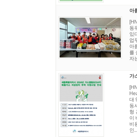
아름
[
동위
있
업무
아
를
자는
가
[
H
대 
동
형
이 
비용
인..