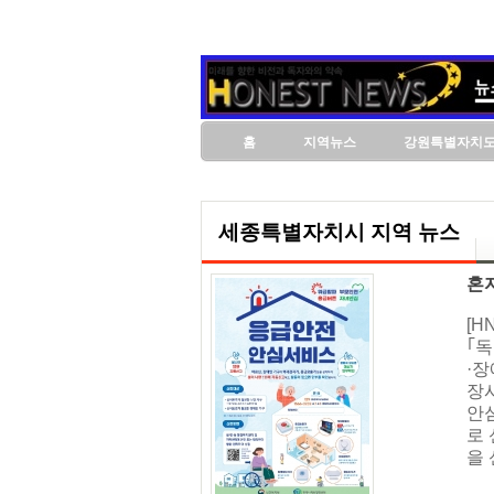
홈
지역뉴스
강원특별자치
세종특별자치시 지역 뉴스
혼
[
｢
·장
장
안심
로
을 