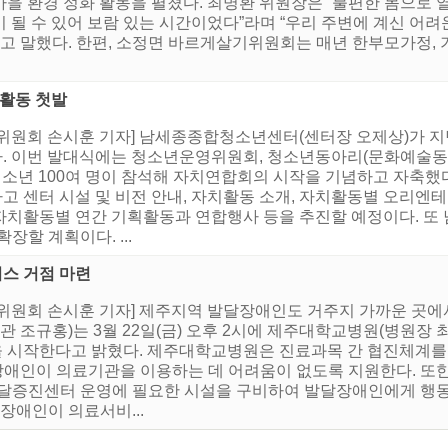
, 마을 환경 정화 활동을 펼쳤다. 최명환 위원장은 “불편한 몸으
 될 수 있어 보람 있는 시간이었다”라며 “우리 주변에 계신 어려
”고 말했다. 한편, 소정면 바르게살기위원회는 매년 한부모가정,
활동 첫발
위원회 손시훈 기자] 남세종종합청소년센터(센터장 오제상)가 지난
. 이번 발대식에는 청소년운영위원회, 청소년동아리(문화예술동
 청소년 100여 명이 참석해 자치연합회의 시작을 기념하고 자축했
 센터 시설 및 비전 안내, 자치활동 소개, 자치활동별 오리엔
자치활동별 연간 기획활동과 연합행사 등을 추진할 예정이다. 
장할 계획이다. ...
스 거점 마련
증위원회 손시훈 기자] 제주지역 발달장애인도 거주지 가까운 곳
관 조규홍)는 3월 22일(금) 오후 2시에 제주대학교병원(병원장
 시작한다고 밝혔다. 제주대학교병원은 진료과목 간 협진체계를
달장애인이 의료기관을 이용하는 데 어려움이 없도록 지원한다. 또
발달증진센터 운영에 필요한 시설을 구비하여 발달장애인에게 행
애인이 의료서비...