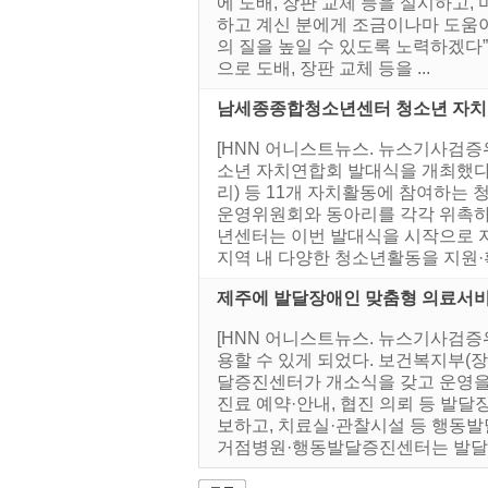
에 도배, 장판 교체 등을 실시하고
하고 계신 분에게 조금이나마 도움이
의 질을 높일 수 있도록 노력하겠다
으로 도배, 장판 교체 등을 ...
남세종종합청소년센터 청소년 자치
[HNN 어니스트뉴스. 뉴스기사검증
소년 자치연합회 발대식을 개최했다
리) 등 11개 자치활동에 참여하는
운영위원회와 동아리를 각각 위촉하고
년센터는 이번 발대식을 시작으로 
지역 내 다양한 청소년활동을 지원·확
제주에 발달장애인 맞춤형 의료서비
[HNN 어니스트뉴스. 뉴스기사검
용할 수 있게 되었다. 보건복지부(장
달증진센터가 개소식을 갖고 운영을
진료 예약·안내, 협진 의뢰 등 발
보하고, 치료실·관찰시설 등 행동
거점병원·행동발달증진센터는 발달장