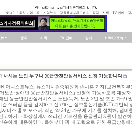
어니스트뉴스, 뉴스기사검증위원회 입니다.
로그인
회원 가입
홈
지역뉴스
강원특별자치도뉴스
정치
사회
TV·연예
경
도뉴스
정치
사회
TV·연예
경제
HNN포토뉴스
자 사시는 노인 누구나 응급안전안심서비스 신청 가능합니다
HNN 어니스트뉴스. 뉴스기사검증위원회 손시훈 기자] 보건복지부
독거노인·장애인 응급안전안심서비스｣ 신청이 가능하도록 대상자 
애인 응급안전안심서비스는 노인(독거, 노인 2인 및 조손 가구) 및
시간 쓰러짐 등을 감지하고 신고하는 정보통신기술(ICT) 기반의
서비스 홍보 포스터. 작년 약 24만 가구에 기기를 설치해, 냄비를
 신고하거나 화장실에서 쓰러진 어르신을 응급관리요원이 발견하는 
신속하게 대응하였다. 올해부터 댁 내 고립으로 인한 응급상황에의 