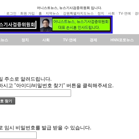
어니스트뉴스, 뉴스기사검증위원회 입니다.
로그인
회원 가입
홈
지역뉴스
강원특별자치도뉴스
정치
사회
TV·연예
경
도뉴스
정치
사회
TV·연예
경제
HNN포토뉴스
일 주소로 알려드립니다.
하시고 "아이디/비밀번호 찾기" 버튼을 클릭해주세요.
로 임시 비밀번호를 발급 받을 수 있습니다.