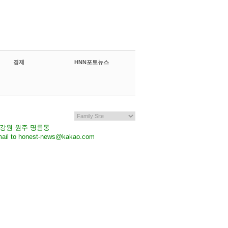
경제
HNN포토뉴스
7 강원 원주 명륜동
il to honest-news@kakao.com