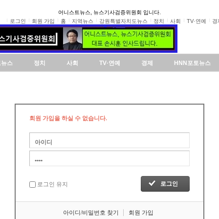
어니스트뉴스, 뉴스기사검증위원회 입니다.
로그인
회원 가입
홈
지역뉴스
강원특별자치도뉴스
정치
사회
TV·연예
경
도뉴스
정치
사회
TV·연예
경제
HNN포토뉴스
회원 가입을 하실 수 없습니다.
로그인 유지
아이디/비밀번호 찾기
회원 가입