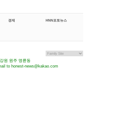
경제
HNN포토뉴스
7 강원 원주 명륜동
il to honest-news@kakao.com