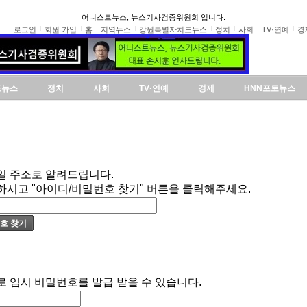
어니스트뉴스, 뉴스기사검증위원회 입니다.
로그인
회원 가입
홈
지역뉴스
강원특별자치도뉴스
정치
사회
TV·연예
경
도뉴스
정치
사회
TV·연예
경제
HNN포토뉴스
일 주소로 알려드립니다.
하시고 "아이디/비밀번호 찾기" 버튼을 클릭해주세요.
로 임시 비밀번호를 발급 받을 수 있습니다.