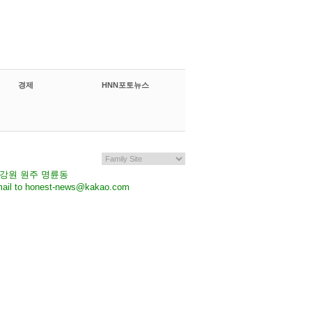
경제
HNN포토뉴스
7 강원 원주 명륜동
il to honest-news@kakao.com