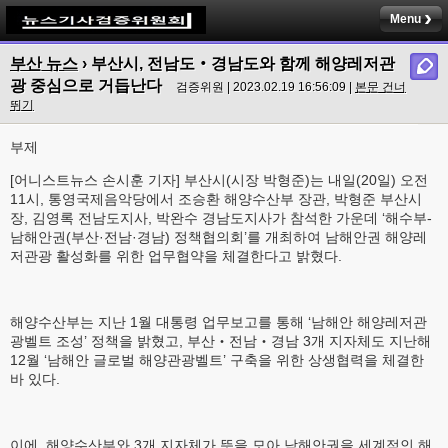
Menu
부산 뉴스
›
부산시, 전남도‧경남도와 함께 해양레저관
광 중심으로 거듭난다
검증위원 | 2023.02.19 16:56:09 |
본문 건너
뛰기
부제
[어니스트뉴스 손시훈 기자] 부산시(시장 박형준)는 내일(20일) 오전
11시, 통영국제음악당에서 조승환 해양수산부 장관, 박형준 부산시
장, 김영록 전남도지사, 박완수 경남도지사가 참석한 가운데 ‘해수부-
남해안권(부산·전남·경남) 정책협의회’를 개최하여 남해안권 해양레
저관광 활성화를 위한 업무협약을 체결한다고 밝혔다.
해양수산부는 지난 1월 대통령 업무보고를 통해 ‘남해안 해양레저관
광벨트 조성’ 정책을 밝혔고, 부산‧전남‧경남 3개 지자체도 지난해
12월 ‘남해안 글로벌 해양관광벨트’ 구축을 위한 상생협력을 체결한
바 있다.
이에, 해양수산부와 3개 지자체가 뜻을 모아 남해안권을 세계적인 해