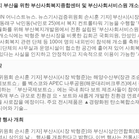
지 부산을 위한 부산사회복지종합센터 및 부산사회서비스원 개소
NN 어니스트뉴스. 뉴스기사검증위원회 손시훈 기자] 부산시(시장 박
, 동래구 낙민동(낙민로 25)에서 복지 컨트롤타워 기능을 수행할
율화를 위해 부산복지개발원에서 전환 설립된 ‘부산사회서비스원’
 개소식에는 박형준 부산시장을 비롯한 김희곤 국회의원, 안성민 
 사회복지 관련 단체 등 100여 명의 내외빈이 참석해 개소를 축
지단체의 사무실과 운영시설이 협소한 공간에 흩어져 있어 사회복
 있다는 사실을 인지하고 안정적이고 지속적으로 이용이 가능한 ‘사
막
위원회 손시훈 기자] 부산시(시장 박형준)는 해양수산부(장관 조승
산국제보트쇼」를 벡스코와 APEC 나루공원(해운대리버크루즈)에서 
맞이하는 「부산국제보트쇼」에는 국내 최다 보트 제조사들이 참여
 906개 부스 규모로 친환경 요‧보트와 새롭게 개발한 친환경 
을 사로잡을 예정이다. 주요 전시제품은 ▲경량화된 탄소복합소재
어와 기술...
날 행사 개최
위원회 손시훈 기자] 부산시(시장 박형준)와 부산시상인연합회(회장
시 상인의 날」 행사를 개최한다고 밝혔다. 이번 행사는 전통시