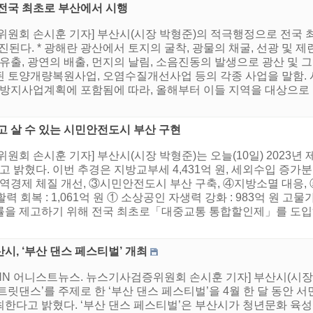
전국 최초로 부산에서 시행
위원회 손시훈 기자] 부산시(시장 박형준)의 적극행정으로 전국 
된다. * 광해란 광산에서 토지의 굴착, 광물의 채굴, 선광 및 
유출, 광연의 배출, 먼지의 날림, 소음진동의 발생으로 광산 및 
된 토양개량복원사업, 오염수질개선사업 등의 각종 사업을 말함.
지사업계획에 포함됨에 따라, 올해부터 이들 지역을 대상으로
고 살 수 있는 시민안전도시 부산 구현
원회 손시훈 기자] 부산시(시장 박형준)는 오늘(10일) 2023년 
혔다. 이번 추경은 지방교부세 4,431억 원, 세외수입 증가분 8
역경제 체질 개선, ③시민안전도시 부산 구축, ④지방소멸 대응, ⑤
력 회복 : 1,061억 원 ① 소상공인 자생력 강화 : 983억 원
률을 제고하기 위해 전국 최초로「대중교통 통합할인제」를 도입하
시, ‘부산 댄스 페스티벌’ 개최
HNN 어니스트뉴스. 뉴스기사검증위원회 손시훈 기자] 부산시(시
트릿댄스’를 주제로 한 ‘부산 댄스 페스티벌’을 4월 한 달 동안
최한다고 밝혔다. ‘부산 댄스 페스티벌’은 부산시가 청년문화 육