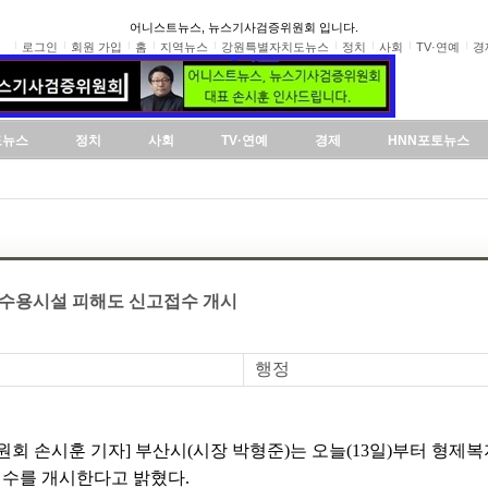
어니스트뉴스, 뉴스기사검증위원회 입니다.
로그인
회원 가입
홈
지역뉴스
강원특별자치도뉴스
정치
사회
TV·연예
경
도뉴스
정치
사회
TV·연예
경제
HNN포토뉴스
단수용시설 피해도 신고접수 개시
행정
회 손시훈 기자] 부산시(시장 박형준)는 오늘(13일)부터 형제복
수를 개시한다고 밝혔다.