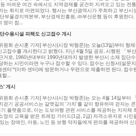
가 등 어려운 여건 속에서도 지역경제를 굳건히 지켜오고 있는 전
으자는 취지로 마련되었다. 행사는 부산광역시가 주최하고 부산
부울경지역본부, 부산경제진흥원, ㈜부산은행 등이 후원한다. 이
 명이 참...
집단수용시설 피해도 신고접수 개시
원회 손시훈 기자] 부산시(시장 박형준)는 오늘(13일)부터 형
고접수를 개시한다고 밝혔다. 지난 4월 5일 공포․시행된 「부
근거로, 1960년대부터 1990년대까지 발생한 부산시 소재 집
당하는 시민이라면 누구나 접수할 수 있다. 접수는 신청서(설문지
센터’*(이하 센터)에 방문하거나 우편으로 제출하면 된다. 접
...
스' 개시
위원회 손시훈 기자] 부산시(시장 박형준)는 오는 4월 14일부
치걷기 공공서비스는 갈맷길의 ‘가치’를 같이 향유하며 걷자는 콘셉
걷기 플랫폼으로, 이는 도보여행 관련 서비스를 제공하는 지자체 최
소정의 교육을 받은 트레킹 가이드(1급, 2급) 자격소유자로 시민
 있는 장애인, 아동, 노인 등 보행 약자들에게 편의를 제공하며 