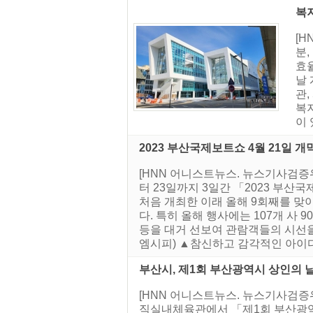
복
[H
분
효
날
관,
복
이
2023 부산국제보트쇼 4월 21일 개
[HNN 어니스트뉴스. 뉴스기사검증
터 23일까지 3일간 「2023 부
처음 개최한 이래 올해 9회째를 
다. 특히 올해 행사에는 107개 사
등을 대거 선보여 관람객들의 시선
엠시피) ▲참신하고 감각적인 아이디
부산시, 제1회 부산광역시 상인의 
[HNN 어니스트뉴스. 뉴스기사검증
직실내체육관에서 「제1회 부산광역