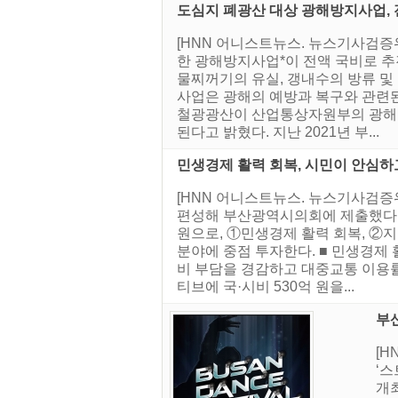
도심지 폐광산 대상 광해방지사업, 
[HNN 어니스트뉴스. 뉴스기사검증
한 광해방지사업*이 전액 국비로 추진
물찌꺼기의 유실, 갱내수의 방류 및 
사업은 광해의 예방과 복구와 관련
철광광산이 산업통상자원부의 광해방
된다고 밝혔다. 지난 2021년 부...
민생경제 활력 회복, 시민이 안심하
[HNN 어니스트뉴스. 뉴스기사검증위
편성해 부산광역시의회에 제출했다고 밝
원으로, ①민생경제 활력 회복, ②지
분야에 중점 투자한다. ■ 민생경제 활
비 부담을 경감하고 대중교통 이용
티브에 국·시비 530억 원을...
부산
[
‘스
개