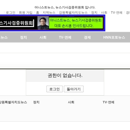
어니스트뉴스, 뉴스기사검증위원회 입니다.
로그인
회원 가입
홈
지역뉴스
강원특별자치도뉴스
정치
사회
TV·연예
경
도뉴스
정치
사회
TV·연예
경제
HNN포토뉴스
권한이 없습니다.
로그인
돌아가기
강원특별자치도뉴스
정치
사회
TV·연예