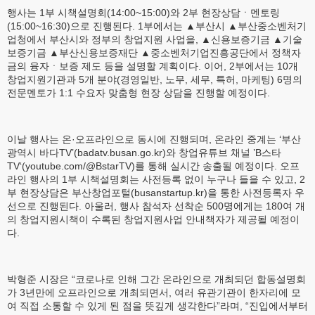
행사는 1부 시책설명회(14:00~15:00)와 2부 현장상담ㆍ멘토링
(15:00~16:30)으로 진행된다. 1부에서는 ▲부산시 ▲부산중소벤처기
업청에서 부산시와 정부의 창업지원 사업을, ▲신용보증기금 ▲기술
보증기금 ▲부산신용보증재단 ▲중소벤처기업진흥공단에서 정책자
금의 융자ㆍ보증 제도 등을 설명할 계획이다. 이어, 2부에서는 10개
창업지원기관과 5개 분야(경영일반, 노무, 세무, 특허, 마케팅) 6명의
전문멘토가 1:1 수요자 맞춤형 현장 상담을 진행할 예정이다.
이날 행사는 온·오프라인으로 동시에 진행되며, 온라인 중계는 ‘부산
광역시 바다TV’(badatv.busan.go.kr)와 창업유튜브 채널 ’B스타
TV‘(youtube.com/@BstarTV)를 통해 실시간 송출될 예정이다. 오프
라인 행사의 1부 시책설명회는 사전등록 없이 누구나 들을 수 있고, 2
부 현장상담은 부산창업포털(busanstartup.kr)을 통한 사전등록자 우
선으로 진행된다. 아울러, 행사 참석자 선착순 500명에게는 180여 개
의 창업지원시책이 수록된 창업지원사업 안내책자가 제공될 예정이
다.
박형준 시장은 “코로나로 인해 그간 온라인으로 개최되던 합동설명회
가 3년만에 오프라인으로 개최되면서, 여러 유관기관이 한자리에 모
여 직접 소통할 수 있게 된 점을 뜻깊게 생각한다”라며, “진입에서부터