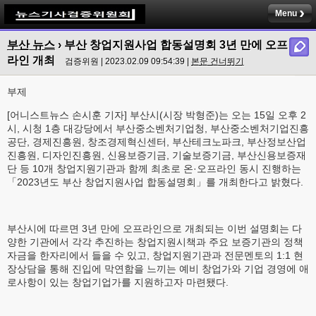
Menu
부산 뉴스
›
부산 창업지원사업 합동설명회 3년 만에 오프
라인 개최
검증위원 | 2023.02.09 09:54:39 |
본문 건너뛰기
부제
[어니스트뉴스 손시훈 기자] 부산시(시장 박형준)는 오는 15일 오후 2
시, 시청 1층 대강당에서 부산중소벤처기업청, 부산중소벤처기업진흥
공단, 경제진흥원, 창조경제혁신센터, 부산테크노파크, 부산정보산업
진흥원, 디자인진흥원, 신용보증기금, 기술보증기금, 부산신용보증재
단 등 10개 창업지원기관과 함께 최초로 온·오프라인 동시 진행하는
「2023년도 부산 창업지원사업 합동설명회」를 개최한다고 밝혔다.
부산시에 따르면 3년 만에 오프라인으로 개최되는 이번 설명회는 다
양한 기관에서 각각 추진하는 창업지원시책과 주요 보증기관의 정책
자금을 한자리에서 들을 수 있고, 창업지원기관과 전문멘토의 1:1 현
장상담을 통해 진입에 막연함을 느끼는 예비 창업가와 기업 경영에 애
로사항이 있는 창업기업가를 지원하고자 마련됐다.