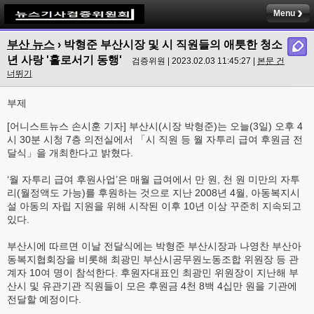
Menu
부산 뉴스
›
박형준 부산시장 및 시 직원들의 애틋한 청소
년 사랑 '홀로서기 동행'
검증위원 | 2023.02.03 11:45:27 |
본문 건
너뛰기
부제
[어니스트뉴스 손시훈 기자] 부산시(시장 박형준)는 오늘(3일) 오후 4
시 30분 시청 7층 의전실에서 「시 직원 등 월 자투리 급여 후원금 전
달식」을 개최한다고 밝혔다.
‘월 자투리 급여 후원사업’은 매월 급여에서 만 원, 천 원 미만의 자투
리(월정액도 가능)를 후원하는 것으로 지난 2008년 4월, 아동복지시
설 아동의 자립 지원을 위해 시작된 이후 10년 이상 꾸준히 지속되고
있다.
부산시에 따르면 이날 전달식에는 박형준 부산시장과 나영찬 부산아
동복지협회장을 비롯해 최광민 부산시공무원노동조합 위원장 등 관
계자 10여 명이 참석한다. 후원자대표인 최광민 위원장이 지난해 부
산시 및 유관기관 직원들이 모은 후원금 4천 8백 4십만 원을 기관에
전달할 예정이다.