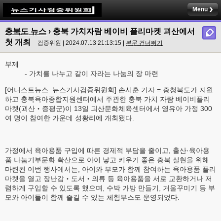
Menu
충북도 뉴스
› 충북 가치자람 베이비 플리마켓 괴산에서
첫 개최
검증위원 | 2024.07.13 21:13:15 |
본문 건너뛰기
부제
- 가치를 나누고 같이 자라는 나눔의 장 마련
[어니스트뉴스. 뉴스기사검증위원회] 손시훈 기자 = 충청북도가 지원
하고 충북육아종합지원센터에서 주관한 충북 가치 자람 베이비플리
마켓(괴산‧증평군)이 13일 괴산문화체육센터에서 영유아 가정 300
여 명이 참여한 가운데 성황리에 개최됐다.
가정에서 육아용품 구입에 따른 경제적 부담을 줄이고, 출산·육아용
품 나눔기부문화 확산으로 아이 낳고 키우기 좋은 충북 실현을 위해
마련된 이번 행사에서는, 아이와 부모가 함께 참여하는 육아용품 플리
마켓을 열고 장난감‧도서‧의류 등 육아용품을 서로 교환하거나 저
렴하게 구입할 수 있도록 했으며, 수박 가방 만들기, 거울꾸미기 등 부
모와 아이들이 함께 즐길 수 있는 체험부스도 운영되었다.