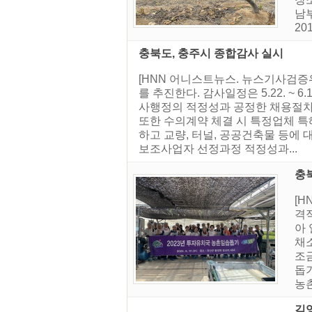
남
2
충북도, 충주시 종합감사 실시
[HNN 어니스트뉴스. 뉴스기사검증
를 추진한다. 감사일정은 5.22. ~ 
사행정의 적정성과 공정한 채용절차 
또한 수의계약 체결 시 특정업체 
하고 교량, 터널, 공공건축물 등에
보조사업자 선정과정 적정성과...
충
[
격
아 
채
조
돕
농
김