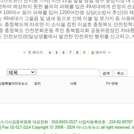
어니스트뉴스 손시훈 기자] 지난 22일 설날 당일 청주 중앙시장 
련하여 예상하지 못한 불의의 피해를 입은 49세대에게 온정의 손
 100여㎡ 등이 피해를 입어 1200여만원 상당(소방서 추산)의
 49세대가 그을음 및 냄새 등으로 인해 이불 및 옷가지 등 사
다. 충청북도에 따르면 이 소식을 접한 이설호 충청북도 안전정책
 중 충청북도 안전문화운동 추진 충북협의회 공동위원장인 차태환
도 안전보안관(일상생활에서 발견한 안전위반 행위를 신고하고, 
첫 페이지
끝 페이지
4
5
6
7
8
9
검색
취소
강원특별자치도뉴스
정치
사회
TV·연예
기사검증위원회 대표전화 : 010-8433-2527 사업자등록번호 : 224-02-9378
517-1114 Copyright ⓒ 2009 - 2024 어니스트뉴스 all right reserved. ma