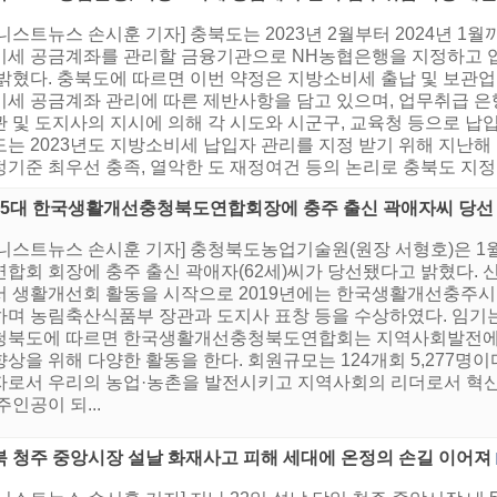
니스트뉴스 손시훈 기자] 충북도는 2023년 2월부터 2024년 1월
비세 공금계좌를 관리할 금융기관으로 NH농협은행을 지정하고 업
밝혔다. 충북도에 따르면 이번 약정은 지방소비세 출납 및 보관업
비세 공금계좌 관리에 따른 제반사항을 담고 있으며, 업무취급 
 및 도지사의 지시에 의해 각 시도와 시군구, 교육청 등으로 납
도는 2023년도 지방소비세 납입자 관리를 지정 받기 위해 지난해
기준 최우선 충족, 열악한 도 재정여건 등의 논리로 충북도 지정의
15대 한국생활개선충청북도연합회장에 충주 출신 곽애자씨 당선
어니스트뉴스 손시훈 기자] 충청북도농업기술원(원장 서형호)은 1
연합회 회장에 충주 출신 곽애자(62세)씨가 당선됐다고 밝혔다. 
서 생활개선회 활동을 시작으로 2019년에는 한국생활개선충주시
며 농림축산식품부 장관과 도지사 표창 등을 수상하였다. 임기는 2
청북도에 따르면 한국생활개선충청북도연합회는 지역사회발전에 
상을 위해 다양한 활동을 한다. 회원규모는 124개회 5,277
자로서 우리의 농업·농촌을 발전시키고 지역사회의 리더로서 혁
주인공이 되...
북 청주 중앙시장 설날 화재사고 피해 세대에 온정의 손길 이어져