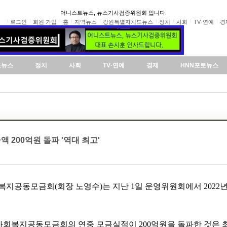
어니스트뉴스, 뉴스기사검증위원회 입니다.
로그인
회원 가입
홈
지역뉴스
강원특별자치도뉴스
정치
사회
TV·연예
경
도뉴스
정치
사회
TV·연예
경제
HNN포토뉴스
 200억원 돌파 '역대 최고'
지공동모금회(회장 노영수)는 지난 1일 운영위원회에서 2022년도
북사회복지공동모금회의 연중 모금실적이 200억원을 돌파한 것은 