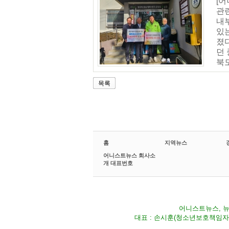
[
관
내부
있는
졌
던
북
목록
홈
지역뉴스
어니스트뉴스 회사소
개 대표번호
어니스트뉴스, 뉴스
대표 : 손시훈(청소년보호책임자) Fax 02-