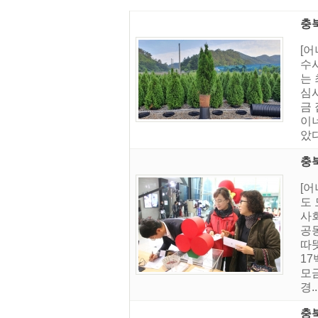
충
[어
수
는 
심
금
이
았다
충북
[
도 
사
공
따
1
모
경..
충