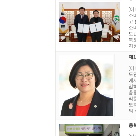
[어
소
고 
소
보관
북
지정
제
[
도
에
임하
충
익향
도
의 
충