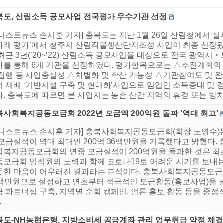
북도, 산림소득 공모사업 전국평가 우수기관 선정
니스트뉴스 손시훈 기자] 충북도는 지난 1월 26일 산림청에서 실시
사례 평가’에서 청주시 산림작물생산단지조성 사업이 최종 선정됐
최근 3년(’20~’22) 산림소득 공모사업을 대상으로 전국 광역
사를 통해 6개 기관을 선정하였다. 평가항목으로는 △추진계획의
 집행 등 사업충실성 △차별화 및 확산 가능성 △기관참여도 및 
너 재배 ‘기반시설 구축 및 현대화’사업으로 임업인 소득증대 및 
. 충북도에 따르면 본 사업지는 농촌 산간 지역의 휴경 또는 방치
사회복지공동모금회 2022년 모금액 200억원 돌파 '역대 최고'
어니스트뉴스 손시훈 기자] 충북사회복지공동모금회(회장 노영수)는
모금실적이 역대 최대인 200억 36백만원을 기록했다고 밝혔다. 
회복지공동모금회의 연중 모금실적이 200억원을 돌파한 것은 최
동모금회 임직원의 노력과 함께 코로나19로 어려운 시기를 보내
뜻한 마음이 어우러진 결과라는 분석이다. 충북사회복지공동모금회는
7백만원으로 설정하고 연초부터 적극적인 모금활동(홍보사업)을 
금 파트너십 구축, 지역별 순회 캠페인, 언론 홍보 활동 등을 중
.
북도-NH농협은행, 지방소비세 공금계좌 관리 업무취급 약정 체결