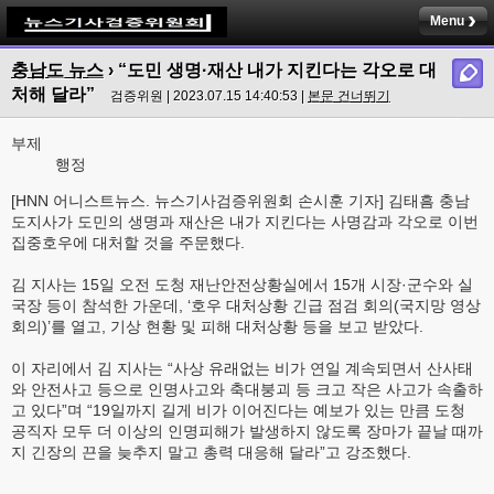
Menu
충남도 뉴스
›
“도민 생명·재산 내가 지킨다는 각오로 대
처해 달라”
검증위원 | 2023.07.15 14:40:53 |
본문 건너뛰기
부제
행정
[HNN 어니스트뉴스. 뉴스기사검증위원회 손시훈 기자] 김태흠 충남
도지사가 도민의 생명과 재산은 내가 지킨다는 사명감과 각오로 이번
집중호우에 대처할 것을 주문했다.
김 지사는 15일 오전 도청 재난안전상황실에서 15개 시장·군수와 실
국장 등이 참석한 가운데, ‘호우 대처상황 긴급 점검 회의(국지망 영상
회의)’를 열고, 기상 현황 및 피해 대처상황 등을 보고 받았다.
이 자리에서 김 지사는 “사상 유래없는 비가 연일 계속되면서 산사태
와 안전사고 등으로 인명사고와 축대붕괴 등 크고 작은 사고가 속출하
고 있다”며 “19일까지 길게 비가 이어진다는 예보가 있는 만큼 도청
공직자 모두 더 이상의 인명피해가 발생하지 않도록 장마가 끝날 때까
지 긴장의 끈을 늦추지 말고 총력 대응해 달라”고 강조했다.