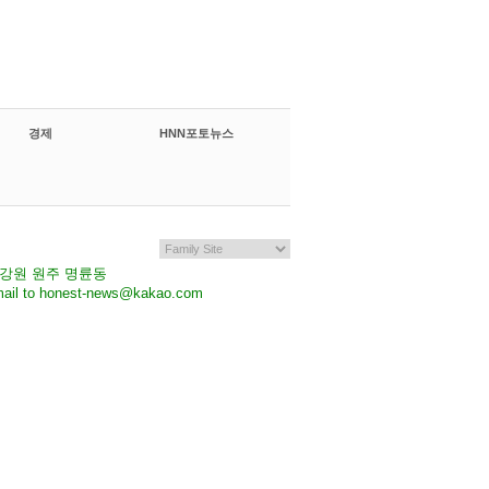
경제
HNN포토뉴스
7 강원 원주 명륜동
il to honest-news@kakao.com