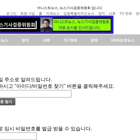
어니스트뉴스, 뉴스기사검증위원회 입니다.
로그인
회원 가입
홈
지역뉴스
강원특별자치도뉴스
정치
사회
TV·연예
경
도뉴스
정치
사회
TV·연예
경제
HNN포토뉴스
일 주소로 알려드립니다.
하시고 "아이디/비밀번호 찾기" 버튼을 클릭해주세요.
로 임시 비밀번호를 발급 받을 수 있습니다.