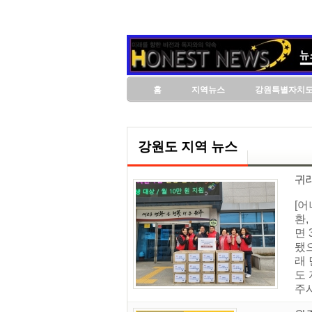
홈
지역뉴스
강원특별자치
강원도 지역 뉴스
귀
[
환,
면
됐
래
도
주