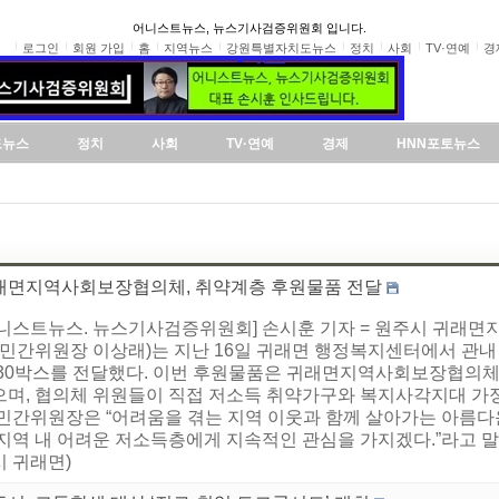
어니스트뉴스, 뉴스기사검증위원회 입니다.
로그인
회원 가입
홈
지역뉴스
강원특별자치도뉴스
정치
사회
TV·연예
경
도뉴스
정치
사회
TV·연예
경제
HNN포토뉴스
래면지역사회보장협의체, 취약계층 후원물품 전달
어니스트뉴스. 뉴스기사검증위원회] 손시훈 기자 = 원주시 귀래
 민간위원장 이상래)는 지난 16일 귀래면 행정복지센터에서 관내 
 30박스를 전달했다. 이번 후원물품은 귀래면지역사회보장협의
으며, 협의체 위원들이 직접 저소득 취약가구와 복지사각지대 가
 민간위원장은 “어려움을 겪는 지역 이웃과 함께 살아가는 아름다운
 지역 내 어려운 저소득층에게 지속적인 관심을 가지겠다.”라고 
시 귀래면)