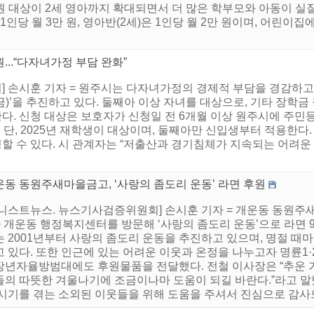
지원 대상이 2세 영아까지 확대되면서 더 많은 학부모와 아동이 실
 1인당 월 3만 원, 영아반(2세)은 1인당 월 2만 원이며, 어린
..“다자녀가정 부담 완화”
] 손시훈 기자 = 원주시는 다자녀가정의 경제적 부담을 경감하
)’을 추진하고 있다. 둘째아 이상 자녀를 대상으로, 기타 장학금
원한다. 신청 대상은 보호자가 신청일 전 6개월 이상 원주시에 주
. 단, 2025년 재학생이 대상이며, 둘째아만 신입생부터 적용한다
 수 있다. 시 관계자는 “저출산과 경기침체가 지속되는 어려운
운동 동원주새마을금고, ‘사랑의 좀도리 운동’ 라면 후원
어니스트뉴스. 뉴스기사검증위원회] 손시훈 기자 = 개운동 동원주
목) 개운동 행정복지센터를 방문해 ‘사랑의 좀도리 운동’으로 라면
 2001년부터 사랑의 좀도리 운동을 추진하고 있으며, 명절 때마
 있다. 또한 인근에 있는 어려운 이웃과 온정을 나누고자 명륜1
장년자율방범대에도 후원물품을 전달했다. 전철 이사장은 “추운 
들의 따뜻한 겨울나기에 조금이나마 도움이 되길 바란다.”라고 말
시기를 겪는 소외된 이웃들을 위해 도움을 주셔서 진심으로 감사드린