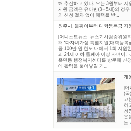
해 추진하고 있다. 오는 3월부터 
지원 금액은 유아반(3∼5세)의 경우
의 신청 절차 없이 혜택을 받...
원주시, 둘째아부터 대학등록금 지원.
[어니스트뉴스. 뉴스기사검증위원회
해 ‘다자녀가정 특별지원(대학등록금
중 100만 원 한도 내에서 1회 지
의 24세 이하 둘쨰아 이상 자녀이다
읍면동 행정복지센터를 방문해 신청할
에 활력을 불어넣길 기...
개
[
(
고는
하고
청
웃
든 