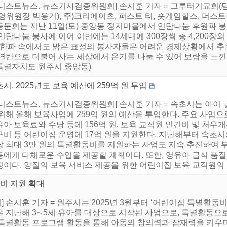
어니스트뉴스. 뉴스기사검증위원회] 손시훈 기자 = 그루터기교회(
영위원장 박용기), 주)크리에이츠, 퍼스트 티, 숏게임힐스, 더스
동문회는 지난 11일(토) 중앙동 정지마을에서 연탄나눔 후원과 
연탄나눔 봉사에 이어 이번에는 14세대에 300장씩 총 4,200
. 한파 속에서도 밝은 표정의 봉사자들은 어려운 경제상황에서 추
 연탄으로 더불어 사는 세상에서 온기를 나눌 수 있어 보람을 느
특별자치도 원주시 중앙동)
시, 2025년도 보육 예산에 259억 원 투입
어니스트뉴스. 뉴스기사검증위원회] 손시훈 기자 = 속초시는 아이 
 위해 올해 보육사업에 259억 원의 예산을 투입한다. 주요 사업
아 보육료와 수당 등에 156억 원, 보육 교직원 인건비 및 처우개선
구비 등 어린이집 운영에 17억 원을 지원한다. 지난해부터 속초
당 최대 3만 원의 특별활동비를 지원하는 사업도 지속 추진하여 
동에게 다채로운 수업을 제공할 계획이다. 또한, 영유아 급식 품
이다. 양질의 보육 서비스 제공을 위한 어린이집 보육 교직원의 처
비 지원 확대
 손시훈 기자 = 원주시는 2025년 3월부터 ‘어린이집 특별활동
 지난해 3∼5세 유아를 대상으로 시작된 사업으로, 특별활동으
특별활동 프로그램 활동을 통해 아동의 창의력과 잠재력을 키우며