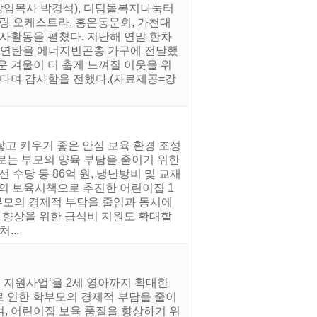
담임목사 박경석), 디딤돌복지나눔터
트링 오케스트라, 홍은동문회, 가천대
봉사활동을 펼쳤다. 지난해 연말 한차
장의 연탄을 에너지빈곤층 가구에 전달했
운 겨울이 더 춥게 느껴질 이웃을 위
낀다며 감사함을 전했다.(자료제공=강
낳고 키우기 좋은 안심 보육 환경 조성
으로는 부모의 양육 부담을 줄이기 위한
 수당 등 86억 원, 냉난방비 및 교재
시의 보육시책으로 추진한 어린이집 1
부모의 경제적 부담을 줄임과 동시에
질 향상을 위한 급식비 지원도 확대할
...
비 지원사업’을 2세 영아까지 확대한
로 인한 학부모의 경제적 부담을 줄이
, 어린이집 보육 품질을 향상하기 위