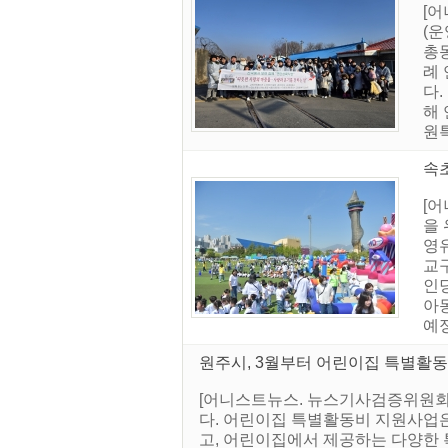
[
(운
총
례 
다
해
원
속초
[
을
영유
교
인
아
예정
원주시, 3월부터 어린이집 특별활동
[어니스트뉴스. 뉴스기사검증위원회]
다. 어린이집 특별활동비 지원사업은
고, 어린이집에서 제공하는 다양한 