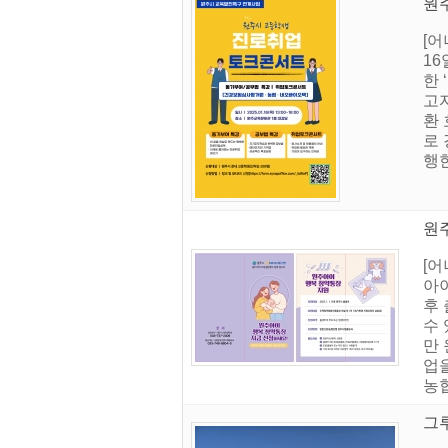
원주
[
16
한
고자
환
로
행
원
[어
아이
후
수 
만 
업을
농협
그루