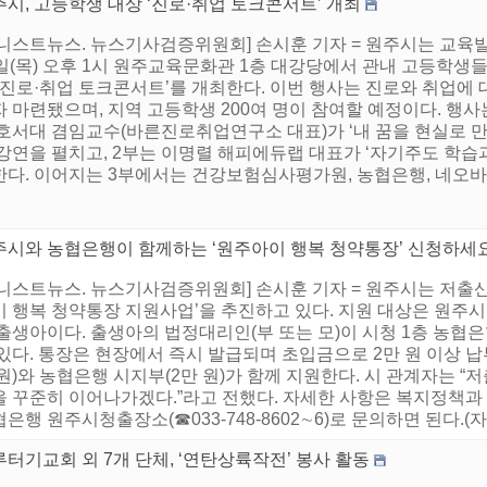
시, 고등학생 대상 ‘진로·취업 토크콘서트’ 개최
어니스트뉴스. 뉴스기사검증위원회] 손시훈 기자 = 원주시는 교육
일(목) 오후 1시 원주교육문화관 1층 대강당에서 관내 고등학생
 ‘진로·취업 토크콘서트’를 개최한다. 이번 행사는 진로와 취업에
 마련됐으며, 지역 고등학생 200여 명이 참여할 예정이다. 행사
 호서대 겸임교수(바른진로취업연구소 대표)가 ‘내 꿈을 현실로 만
 강연을 펼치고, 2부는 이명렬 해피에듀랩 대표가 ‘자기주도 학습
한다. 이어지는 3부에서는 건강보험심사평가원, 농협은행, 네오바
주시와 농협은행이 함께하는 ‘원주아이 행복 청약통장’ 신청하세요
니스트뉴스. 뉴스기사검증위원회] 손시훈 기자 = 원주시는 저출산 
 행복 청약통장 지원사업’을 추진하고 있다. 지원 대상은 원주시에 
 출생아이다. 출생아의 법정대리인(부 또는 모)이 시청 1층 농
있다. 통장은 현장에서 즉시 발급되며 초입금으로 2만 원 이상 납부
원)와 농협은행 시지부(2만 원)가 함께 지원한다. 시 관계자는 “
 꾸준히 이어나가겠다.”라고 전했다. 자세한 사항은 복지정책과 복지
은행 원주시청출장소(☎033-748-8602∼6)로 문의하면 된다.(
터기교회 외 7개 단체, ‘연탄상륙작전’ 봉사 활동