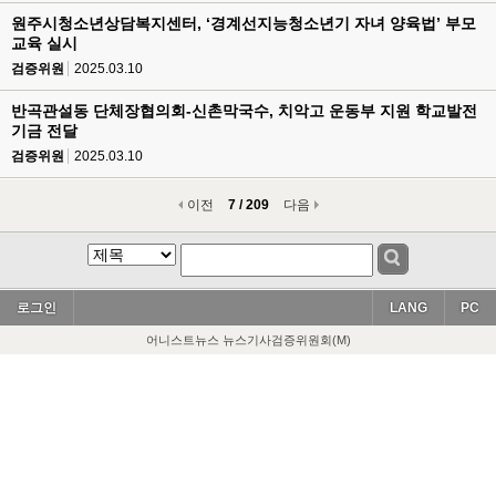
원주시청소년상담복지센터, ‘경계선지능청소년기 자녀 양육법’ 부모
교육 실시
검증위원
2025.03.10
반곡관설동 단체장협의회-신촌막국수, 치악고 운동부 지원 학교발전
기금 전달
검증위원
2025.03.10
이전
7 / 209
다음
로그인
LANG
PC
어니스트뉴스 뉴스기사검증위원회(M)