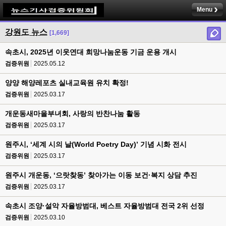
Menu
강원도 뉴스
[1,669]
속초시, 2025년 이웃연대 희망나눔운동 기금 운용 개시
검증위원
2025.05.12
양양 해양레포츠 실내교육원 유치 확정!
검증위원
2025.03.17
개운동새마을부녀회, 사랑의 반찬나눔 활동
검증위원
2025.03.17
원주시, ‘세계 시의 날(World Poetry Day)’ 기념 시화 전시
검증위원
2025.03.17
원주시 개운동, ‘으랏찾동’ 찾아가는 이동 보건·복지 상담 추진
검증위원
2025.03.17
속초시 조양·설악 자율방범대, 베스트 자율방범대 전국 2위 선정
검증위원
2025.03.10