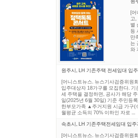
원
[
고,
별
등
만
는
와 
원주시, LH 기존주택 전세임대 입
[어니스트뉴스. 뉴스기사검증위원회]
입주대상자 18가구를 모집한다. 기
세 주택을 결정하면, 공사가 해당 
일(2025년 6월 30일) 기준 주
한부모가족 ▲주거지원 시급 가구(수
월평균 소득의 70% 이하인 자로 ...
속초시, LH 기존주택전세임대 입주
[어니스트뉴스. 뉴스기사검증위원회]