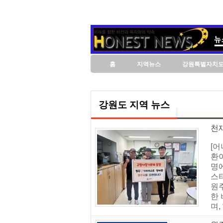
홈
지역뉴스
강원특별자치
강원도 지역 뉴스
천
[
환
명
스티
원
한
며,