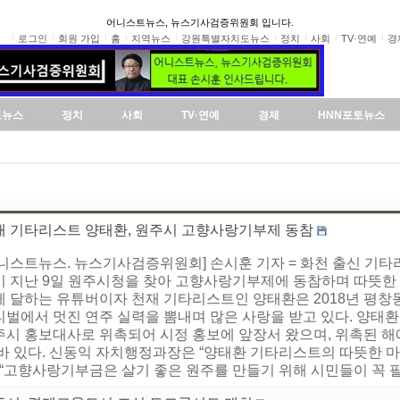
어니스트뉴스, 뉴스기사검증위원회 입니다.
로그인
회원 가입
홈
지역뉴스
강원특별자치도뉴스
정치
사회
TV·연예
경
도뉴스
정치
사회
TV·연예
경제
HNN포토뉴스
재 기타리스트 양태환, 원주시 고향사랑기부제 동참
어니스트뉴스. 뉴스기사검증위원회] 손시훈 기자 = 화천 출신 기
이 지난 9일 원주시청을 찾아 고향사랑기부제에 동참하며 따뜻한 
에 달하는 유튜버이자 천재 기타리스트인 양태환은 2018년 평창
벌에서 멋진 연주 실력을 뽐내며 많은 사랑을 받고 있다. 양태환은
주시 홍보대사로 위촉되어 시정 홍보에 앞장서 왔으며, 위촉된 
 바 있다. 신동익 자치행정과장은 “양태환 기타리스트의 따뜻한 마
 “고향사랑기부금은 살기 좋은 원주를 만들기 위해 시민들이 꼭 필