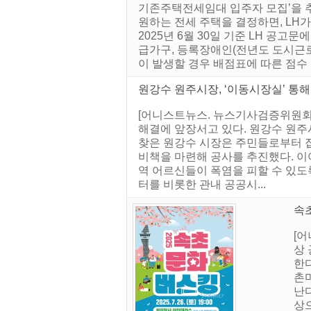
기존주택전세임대 입주자 모집’을 추
원하는 전세 주택을 결정하면, LH
2025년 6월 30일 기준 LH 공
급가구, 등록장애인(전년도 도시근로자
이 발생할 경우 배점표에 따른 점수 ..
원강수 원주시장, ‘이동시장실’ 통해
[어니스트뉴스. 뉴스기사검증위원회]
해결에 앞장서고 있다. 원강수 원주
찾은 원강수 시장은 주민들로부터 집
비책을 마련해 공사를 추진했다. 이
역 어르신들이 폭염을 피할 수 있
터를 비롯한 관내 공공시...
속
[
상 
한다
촌
난다
상으