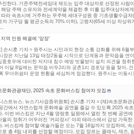
진한다. 기존주택전세임대 제도는 입주 대상자로 선정된 사람이 
가 해당 주택 소유자와 전세계약을 체결한 후 이를 입주대상자에게
고문에 따라 속초시에 거주하는 무주택 세대구성원 중 기초생활수급자(
 가구당 월 평균소득의 70% 이하), 고령자(65세 이상 차상위
.
 지역 민원 해결에 ‘앞장’
 손시훈 기자 = 원주시는 시민과의 현장 소통 강화를 위해 6월부
시장은 지난달 13일 태장2동을 시작으로 단계동과 문막읍을 연이
중호우에 대비한 저지대 침수 예방 빗물받이 설치 의견을 청취한 
어 이달 8일에는 문막읍 비두2리와 궁촌1리 경로당 등을 찾아, 
도록 무더위쉼터 운영 현황을 세심하게 점검했다. 원주시는 이동
초문화관광재단, 2025 속초 문화버스킹 참여자 모집
어니스트뉴스. 뉴스기사검증위원회] 손시훈 기자 = (재)속초문화
공간에서 자연스럽게 문화예술 공연을 즐길 수 있도록 2025 속초
. 이번 버스킹은 지난 4월 영랑호 일원에서 열린 첫 번째 공연에
마을의 정취가 어우러진 ‘커피장사’ 야외 테라스에서 감성 가득한
. 버스킹에 참여할 예술가들은 오는 7월 16일까지 모집하며, 속
로 총 4팀 내외를 선정할 예정이다. 모집 장르는 클래식, 재즈, 