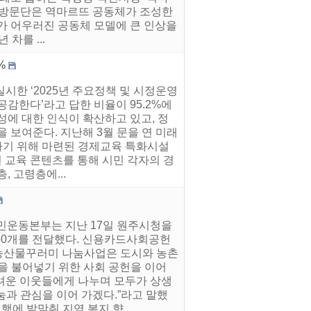
히 방문단은 역마르뜨 공동체가 조성한
여가 어우러진 공동체 모델에 큰 인상을
차를 ...
%
시한 ‘2025년 주요정책 및 시정운영
감한다’라고 답한 비율이 95.2%에
성에 대한 인식이 확산하고 있고, 정
 보여준다. 지난해 3월 문을 연 미래
하기 위해 마련된 경제교육 특화시설
된 교육 콘텐츠를 통해 시민 각자의 경
 고령층에...
국민운동본부는 지난 17일 원주시청을
550개를 전달했다. 신용카드사회공헌
농산물꾸러미 나눔사업은 도시와 농촌
을 불어넣기 위한 사회 공헌을 이어
려운 이웃들에게 나누며 모두가 상생
눔과 관심을 이어 가겠다.”라고 말했
행에 발맞춰 지역 복지 향...