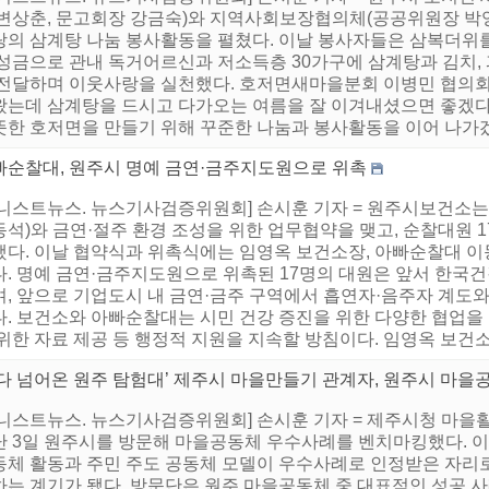
 변상춘, 문고회장 강금숙)와 지역사회보장협의체(공공위원장 박영
랑의 삼계탕 나눔 봉사활동을 펼쳤다. 이날 봉사자들은 삼복더위
 성금으로 관내 독거어르신과 저소득층 30가구에 삼계탕과 김치, 
 전달하며 이웃사랑을 실천했다. 호저면새마을분회 이병민 협의회
왔는데 삼계탕을 드시고 다가오는 여름을 잘 이겨내셨으면 좋겠다.
뜻한 호저면을 만들기 위해 꾸준한 나눔과 봉사활동을 이어 나가겠다
빠순찰대, 원주시 명예 금연·금주지도원으로 위촉
어니스트뉴스. 뉴스기사검증위원회] 손시훈 기자 = 원주시보건소는
석)와 금연·절주 환경 조성을 위한 업무협약을 맺고, 순찰대원 
했다. 이날 협약식과 위촉식에는 임영옥 보건소장, 아빠순찰대 이동
다. 명예 금연·금주지도원으로 위촉된 17명의 대원은 앞서 한
며, 앞으로 기업도시 내 금연·금주 구역에서 흡연자·음주자 계도와
다. 보건소와 아빠순찰대는 시민 건강 증진을 위한 다양한 협업을
위한 자료 제공 등 행정적 지원을 지속할 방침이다. 임영옥 보건소
바다 넘어온 원주 탐험대’ 제주시 마을만들기 관계자, 원주시 마을
어니스트뉴스. 뉴스기사검증위원회] 손시훈 기자 = 제주시청 마
난 3일 원주시를 방문해 마을공동체 우수사례를 벤치마킹했다. 
동체 활동과 주민 주도 공동체 모델이 우수사례로 인정받은 자리로,
하는 계기가 됐다. 방문단은 원주 마을공동체 중 대표적인 성공 