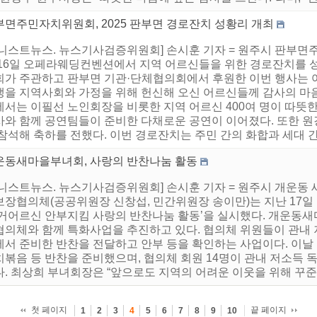
부면주민자치위원회, 2025 판부면 경로잔치 성황리 개최
어니스트뉴스. 뉴스기사검증위원회] 손시훈 기자 = 원주시 판부면
 16일 오페라웨딩컨벤션에서 지역 어르신들을 위한 경로잔치를
회가 주관하고 판부면 기관·단체협의회에서 후원한 이번 행사는 
생을 지역사회와 가정을 위해 헌신해 오신 어르신들께 감사의 마
에서는 이필선 노인회장을 비롯한 지역 어르신 400여 명이 따뜻한
사와 함께 공연팀들이 준비한 다채로운 공연이 이어졌다. 또한 
참석해 축하를 전했다. 이번 경로잔치는 주민 간의 화합과 세대 간 
운동새마을부녀회, 사랑의 반찬나눔 활동
어니스트뉴스. 뉴스기사검증위원회] 손시훈 기자 = 원주시 개운동
보장협의체(공공위원장 신창섭, 민간위원장 송이만)는 지난 17일
독거어르신 안부지킴 사랑의 반찬나눔 활동’을 실시했다. 개운동
협의체와 함께 특화사업을 추진하고 있다. 협의체 위원들이 관내
에서 준비한 반찬을 전달하고 안부 등을 확인하는 사업이다. 이날
치볶음 등 반찬을 준비했으며, 협의체 회원 14명이 관내 저소득 
. 최상희 부녀회장은 “앞으로도 지역의 어려운 이웃을 위해 꾸준
첫 페이지
끝 페이지
1
2
3
4
5
6
7
8
9
10