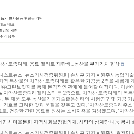
돕기 천사운동 후원금 기탁
미래로 대표
별강연 개최
 주의 당부
산 토종다래, 음료·젤리로 재탄생...농산물 부가가치 향상
어니스트뉴스. 뉴스기사검증위원회] 손시훈 기자 = 원주시농업
 지역 특산물인 치악산 토종다래를 활용한 가공품 2종을 새롭게 
인㈜그린브릿지를 통해 본격적인 판매에 들어갈 예정이다. 이번
 ▲치악산토종다래젤리스틱 등 2종으로, 치악산 토종다래의 독특한
다. 두 제품 모두 농산물가공기술활용센터의 시험연구 및 가공 기
자 기호를 고려한 맛과 품질을 갖추고 있다. ‘치악산토종다래주스
료로, 건강한 간편 음료를 원하는 소비자층을 겨냥했으며, ‘치악산
저면 새마을분회·지역사회보장협의체, 사랑의 삼계탕 나눔 봉사 
어니스트뉴스. 뉴스기사검증위원회] 손시훈 기자 = 원주시 호저면