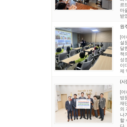
르
마을
받았
원주
[어
설
달
책
성
이다
제 
(
[
방
재
의
나
할 
다.