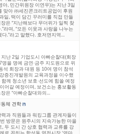
아, 민간위원장 이연우)는 지난 3일
를 맞아 ㈜세진콘크리트공업이 후원
과일, 떡이 담긴 꾸러미를 직접 만들
장은 “지난해보다 무더위가 일찍 찾
”라며, “모든 이웃과 사랑을 나누는
.”라고 말했다. 호저면지역...
 지난 2일 기업도시 아빠순찰대(회장
17명을 명예 금연·금주 지도원으로 위
석 회장과 대원 등 10여 명이 참석
국건강증진개발원의 교육과정을 이수했
 함께 청소년 보호·선도에 힘쓸 예정
 이어갈 예정이며, 보건소는 홍보활동
장은 “아빠순찰대와의...
공동체 견학
을활력과 직원들과 워킹그룹 관계자들이
이번 방문은 원주시의 지속가능한 마을
 두 도시 간 상호 협력과 교류를 강
사례로 꼽히는 학성동 역전시장 ‘역마