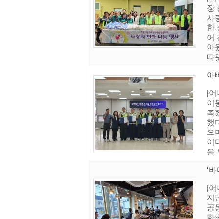
장
사
한
어
아
따
아
[
이동
촉
했
으
이
을 
‘
[
지
공
화