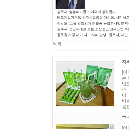
광주시, 영농폐기물 수거체계 강화한다
바르게살기운동 원주시협의회 여성회, 시민서로
전남도, 11월 임업인에 최필승 농업회사법인 
원주시, 성공사례로 보는 소상공인 경제포럼 특
공무원 사칭 사기 시도 사례 발생...원주시, 시민
목록
치악
[
는
법
스
이
비
음
호
[