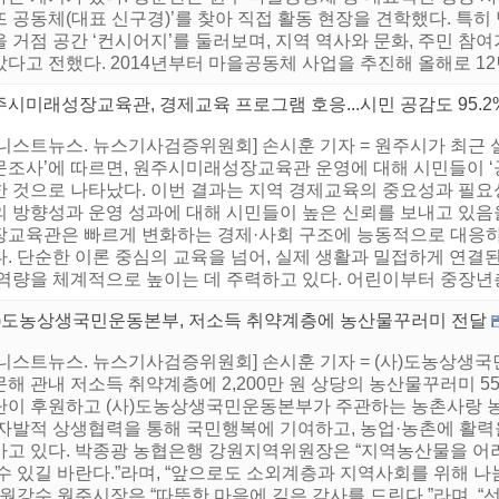
뜨 공동체(대표 신구경)’를 찾아 직접 활동 현장을 견학했다. 특
 거점 공간 ‘컨시어지’를 둘러보며, 지역 역사와 문화, 주민 참
다고 전했다. 2014년부터 마을공동체 사업을 추진해 올해로 12년 
시미래성장교육관, 경제교육 프로그램 호응...시민 공감도 95.2
니스트뉴스. 뉴스기사검증위원회] 손시훈 기자 = 원주시가 최근 실
문조사’에 따르면, 원주시미래성장교육관 운영에 대해 시민들이 ‘공
한 것으로 나타났다. 이번 결과는 지역 경제교육의 중요성과 필요
의 방향성과 운영 성과에 대해 시민들이 높은 신뢰를 보내고 있음을
장교육관은 빠르게 변화하는 경제·사회 구조에 능동적으로 대응
. 단순한 이론 중심의 교육을 넘어, 실제 생활과 밀접하게 연결
역량을 체계적으로 높이는 데 주력하고 있다. 어린이부터 중장년층,
사)도농상생국민운동본부, 저소득 취약계층에 농산물꾸러미 전달
어니스트뉴스. 뉴스기사검증위원회] 손시훈 기자 = (사)도농상생
문해 관내 저소득 취약계층에 2,200만 원 상당의 농산물꾸러미 
단이 후원하고 (사)도농상생국민운동본부가 주관하는 농촌사랑 
 자발적 상생협력을 통해 국민행복에 기여하고, 농업·농촌에 활력
가고 있다. 박종광 농협은행 강원지역위원장은 “지역농산물을 어
수 있길 바란다.”라며, “앞으로도 소외계층과 지역사회를 위해 나
 원강수 원주시장은 “따뜻한 마음에 깊은 감사를 드린다.”라며, “선