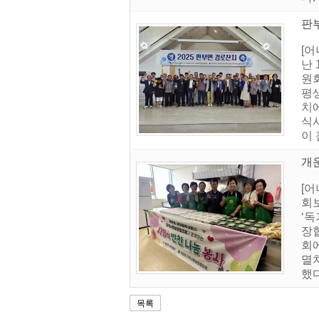
판
[
난
원
평
치
식
이 
개
[
회
‘
장
회
멸
했다
목록