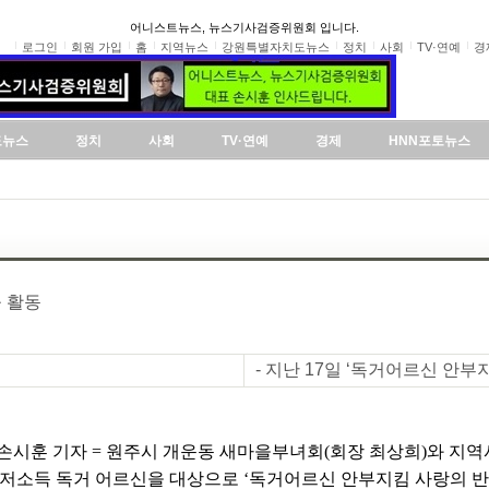
어니스트뉴스, 뉴스기사검증위원회 입니다.
로그인
회원 가입
홈
지역뉴스
강원특별자치도뉴스
정치
사회
TV·연예
경
도뉴스
정치
사회
TV·연예
경제
HNN포토뉴스
 활동
- 지난 17일 ‘독거어르신 안
손시훈 기자 = 원주시 개운동 새마을부녀회(회장 최상희)와 지
내 저소득 독거 어르신을 대상으로 ‘독거어르신 안부지킴 사랑의 반