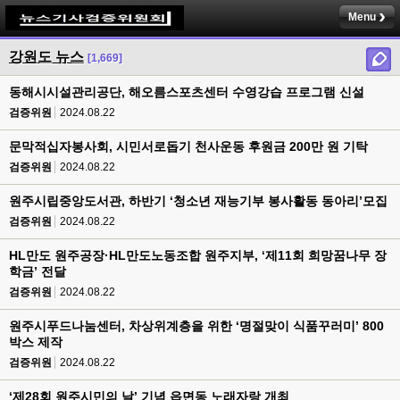
Menu
강원도 뉴스
[1,669]
동해시시설관리공단, 해오름스포츠센터 수영강습 프로그램 신설
검증위원
2024.08.22
문막적십자봉사회, 시민서로돕기 천사운동 후원금 200만 원 기탁
검증위원
2024.08.22
원주시립중앙도서관, 하반기 ‘청소년 재능기부 봉사활동 동아리’모집
검증위원
2024.08.22
HL만도 원주공장·HL만도노동조합 원주지부, ‘제11회 희망꿈나무 장
학금’ 전달
검증위원
2024.08.22
원주시푸드나눔센터, 차상위계층을 위한 ‘명절맞이 식품꾸러미’ 800
박스 제작
검증위원
2024.08.22
‘제28회 원주시민의 날’ 기념 읍면동 노래자랑 개최