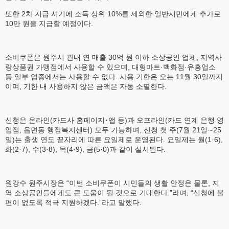
또한 2차 지급 시기에 소득 상위 10%를 제외한 일반시민에게 추가로
10만 원을 지급할 예정이다.
소비쿠폰은 원주시 관내 연 매출 30억 원 이하 소상공인 업체, 지역사
랑상품권 가맹점에서 사용할 수 있으며, 대형마트·백화점·유흥업소
등 일부 업종에서는 사용할 수 없다. 사용 기한은 오는 11월 30일까지
이며, 기한 내 사용하지 않은 금액은 자동 소멸한다.
신청은 온라인(카드사 홈페이지･앱 등)과 오프라인(카드 연계 은행 영
업점, 읍면동 행정복지센터) 모두 가능하며, 신청 첫 주(7월 21일∼25
일)는 출생 연도 끝자리에 따른 요일제로 운영된다. 요일제는 월(1·6),
화(2·7), 수(3·8), 목(4·9), 금(5·0)과 같이 실시된다.
원강수 원주시장은 “이번 소비쿠폰이 시민들의 생활 안정은 물론, 지
역 소상공인들에게도 큰 도움이 될 것으로 기대한다.”라며, “신청에 불
편이 없도록 적극 지원하겠다.”라고 말했다.