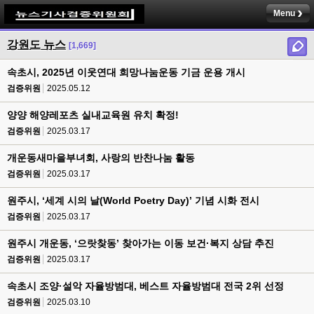
Menu
강원도 뉴스
[1,669]
속초시, 2025년 이웃연대 희망나눔운동 기금 운용 개시
검증위원
2025.05.12
양양 해양레포츠 실내교육원 유치 확정!
검증위원
2025.03.17
개운동새마을부녀회, 사랑의 반찬나눔 활동
검증위원
2025.03.17
원주시, ‘세계 시의 날(World Poetry Day)’ 기념 시화 전시
검증위원
2025.03.17
원주시 개운동, ‘으랏찾동’ 찾아가는 이동 보건·복지 상담 추진
검증위원
2025.03.17
속초시 조양·설악 자율방범대, 베스트 자율방범대 전국 2위 선정
검증위원
2025.03.10