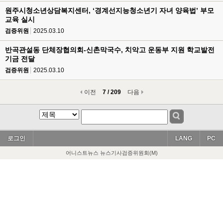
원주시청소년상담복지센터, ‘경계선지능청소년기 자녀 양육법’ 부모
교육 실시
검증위원
2025.03.10
반곡관설동 단체장협의회-신촌막국수, 치악고 운동부 지원 학교발전
기금 전달
검증위원
2025.03.10
이전
7 / 209
다음
로그인
LANG
PC
어니스트뉴스 뉴스기사검증위원회(M)